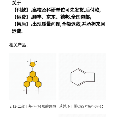
关于
【付款】:高校及科研单位可先发货,后付款;
【运费】:顺丰、京东、德邦,全国包邮;
【售后】:出现质量问题,全额退款,并承担来回
运费!
相关产品：
2,12-二叔丁基-7-(频哪醇硼酸
苯并环丁烯CAS号694-87-1；
酯)-5,9-二氧杂-13b-硼萘并
优势主营产品，现货直发，