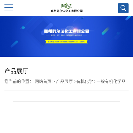
公
司
首
页
产品展厅
您当前的位置：
网站首页
>
产品展厅
>
有机化学
>
一般有机化学品
公
>
氰基乙酸二乙二醇单甲醚酯CAS号32815-80-8；现货优势供应，量
司
多优惠，欢迎咨询！
介
绍