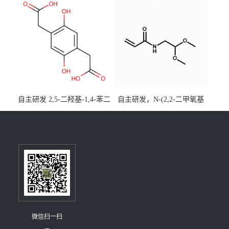
[3,2,1-de]蒽CAS号2648896-
大小包装均可
28-8；优势供应，可按需分
装，实验室现货直发
自主研发 2,5-二羟基-1,4-苯二
自主研发，N-(2,2-二甲氧基
乙酸CAS号5488-16-4；公斤
乙基)丙烯酰胺CAS号49707-
级现货优势供应，质量保
23-5；丙烯酰胺类单体优势供
障，价格优惠，欢迎咨询！
应，公斤级现货，质量保
百公斤级可供应
障，量多优惠，欢迎咨询！
微信扫一扫