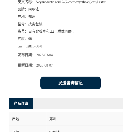
英文名称：
2-cyanoacetic acid 2-(2-methoxyethoxy)ethyl ester
品牌：
阿尔法
系
产地：
郑州
型号：
按需包装
方
货号：
自有实验室和工厂,质优价廉...
纯度：
98
式
cas：
32815-80-8
在
发布日期：
2025-03-04
更新日期：
2026-08-07
线
发送咨询信息
留
言
产品详请
产地
郑州