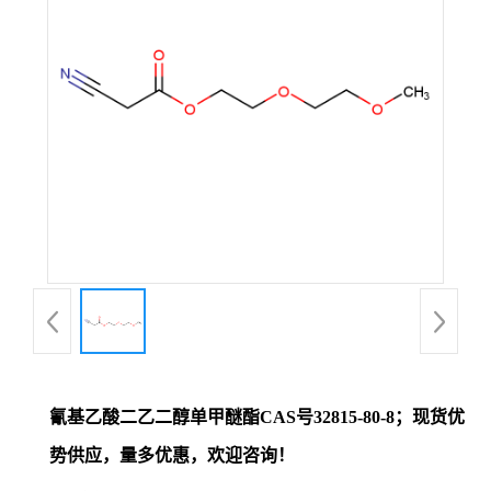
证
书
荣
誉
产
品
展
氰基乙酸二乙二醇单甲醚酯CAS号32815-80-8；现货优
厅
势供应，量多优惠，欢迎咨询！
联