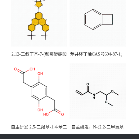
2,12-二叔丁基-7-(频哪醇硼酸
苯并环丁烯CAS号694-87-1；
酯)-5,9-二氧杂-13b-硼萘并
优势主营产品，现货直发，
[3,2,1-de]蒽CAS号2648896-
大小包装均可
28-8；优势供应，可按需分
装，实验室现货直发
自主研发 2,5-二羟基-1,4-苯二
自主研发，N-(2,2-二甲氧基
乙酸CAS号5488-16-4；公斤
乙基)丙烯酰胺CAS号49707-