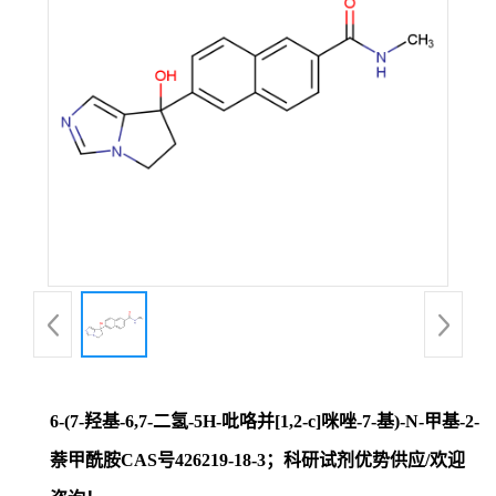
证
书
荣
誉
产
品
展
6-(7-羟基-6,7-二氢-5H-吡咯并[1,2-c]咪唑-7-基)-N-甲基-2-
厅
萘甲酰胺CAS号426219-18-3；科研试剂优势供应/欢迎
联