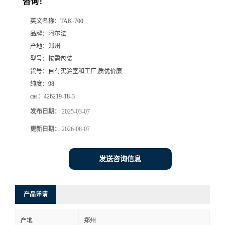
咨询！
系
英文名称：
TAK-700
品牌：
阿尔法
方
产地：
郑州
型号：
按需包装
式
货号：
自有实验室和工厂,质优价廉...
纯度：
98
在
cas：
426219-18-3
发布日期：
2025-03-07
线
更新日期：
2026-08-07
留
发送咨询信息
言
产品详请
产地
郑州