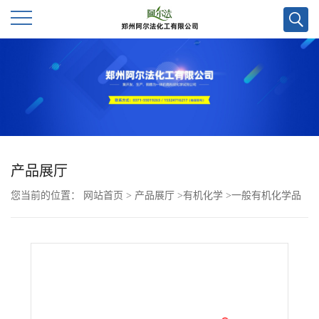
公
司
首
页
产品展厅
您当前的位置：
网站首页
>
产品展厅
>
有机化学
>
一般有机化学品
公
>
6-(7-羟基-6,7-二氢-5H-吡咯并[1,2-c]咪唑-7-基)-N-甲基-2-萘甲酰胺
司
CAS号426219-18-3；科研试剂优势供应/欢迎咨询！
介
绍