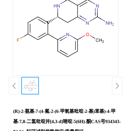
证
书
荣
誉
产
品
展
(R)-2-氨基-7-(4-氟-2-(6-甲氧基吡啶-2-基)苯基)-4-甲
厅
基-7,8-二氢吡啶并[4,3-d]嘧啶-5(6H)-酮CAS号934343-
联