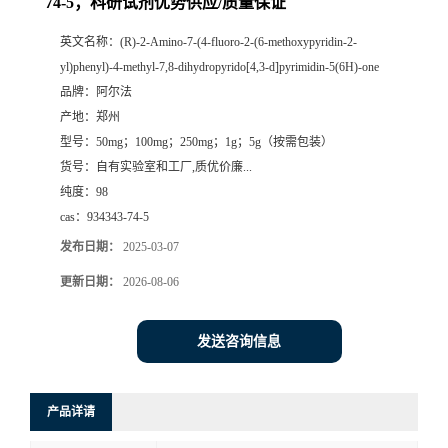
74-5；科研试剂优势供应/质量保证
系
英文名称：
(R)-2-Amino-7-(4-fluoro-2-(6-methoxypyridin-2-
yl)phenyl)-4-methyl-7,8-dihydropyrido[4,3-d]pyrimidin-5(6H)-one
方
品牌：
阿尔法
产地：
郑州
式
型号：
50mg；100mg；250mg；1g；5g（按需包装）
货号：
自有实验室和工厂,质优价廉...
在
纯度：
98
cas：
934343-74-5
线
发布日期：
2025-03-07
更新日期：
2026-08-06
留
言
发送咨询信息
产品详请