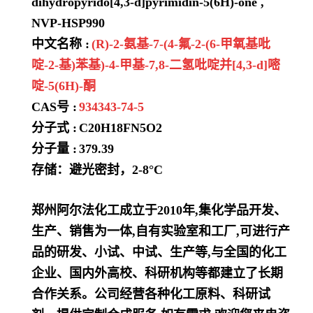
dihydropyrido[4,3-d]pyrimidin-5(6H)-one ,
NVP-HSP990
中文名称 :
(R)-2-氨基-7-(4-氟-2-(6-甲氧基吡
啶-2-基)苯基)-4-甲基-7,8-二氢吡啶并[4,3-d]嘧
啶-5(6H)-酮
CAS号 :
934343-74-5
分子式 :
C20H18FN5O2
分子量 :
379.39
存储：避光密封，2-8°C
郑州阿尔法化工成立于2010年,集化学品开发、
生产、销售为一体,自有实验室和工厂,可进行产
品的研发、小试、中试、生产等,与全国的化工
企业、国内外高校、科研机构等都建立了长期
合作关系。公司经营各种化工原料、科研试