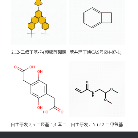
2,12-二叔丁基-7-(频哪醇硼酸
苯并环丁烯CAS号694-87-1；
酯)-5,9-二氧杂-13b-硼萘并
优势主营产品，现货直发，
[3,2,1-de]蒽CAS号2648896-
大小包装均可
28-8；优势供应，可按需分
装，实验室现货直发
自主研发 2,5-二羟基-1,4-苯二
自主研发，N-(2,2-二甲氧基
乙酸CAS号5488-16-4；公斤
乙基)丙烯酰胺CAS号49707-