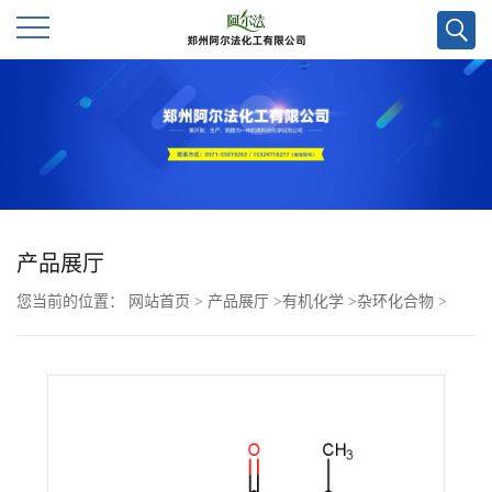
公
司
首
页
产品展厅
您当前的位置：
网站首页
>
产品展厅
>
有机化学
>
杂环化合物
>
公
(R)-2-氨基-7-(4-氟-2-(6-甲氧基吡啶-2-基)苯基)-4-甲基-7,8-二氢吡啶
司
并[4,3-d]嘧啶-5(6H)-酮CAS号934343-74-5；科研试剂优势供应/质量
介
保证
绍