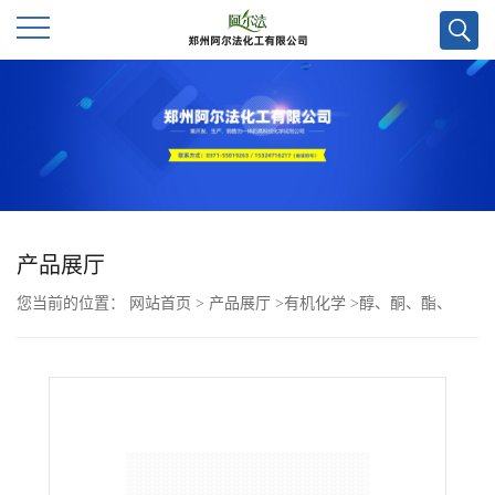
公
司
首
页
产品展厅
您当前的位置：
网站首页
>
产品展厅
>
有机化学
>
醇、酮、酯、
公
酚、醚
>
3-氧代-4-(间甲苯基)丁酸甲酯CAS号160921-88-0；科研试
司
剂/质量保证
介
绍