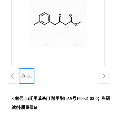
证
书
荣
誉
产
品
展
3-氧代-4-(间甲苯基)丁酸甲酯CAS号160921-88-0；科研
厅
试剂/质量保证
联