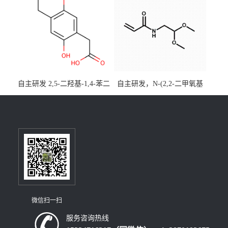
28-8；优势供应，可按需分
装，实验室现货直发
自主研发 2,5-二羟基-1,4-苯二
自主研发，N-(2,2-二甲氧基
乙酸CAS号5488-16-4；公斤
乙基)丙烯酰胺CAS号49707-
级现货优势供应，质量保
23-5；丙烯酰胺类单体优势供
障，价格优惠，欢迎咨询！
应，公斤级现货，质量保
百公斤级可供应
障，量多优惠，欢迎咨询！
微信扫一扫
服务咨询热线