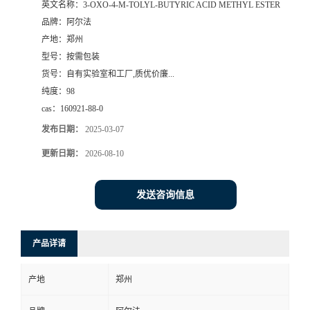
英文名称：
3-OXO-4-M-TOLYL-BUTYRIC ACID METHYL ESTER
品牌：
阿尔法
系
产地：
郑州
型号：
按需包装
方
货号：
自有实验室和工厂,质优价廉...
纯度：
98
式
cas：
160921-88-0
在
发布日期：
2025-03-07
更新日期：
2026-08-10
线
发送咨询信息
留
言
产品详请
产地
郑州