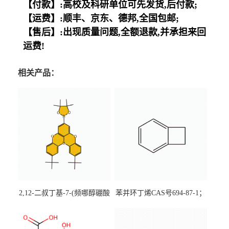
【付款】:高校及科研单位可先发货,后付款;
【运费】:顺丰、京东、德邦,全国包邮;
【售后】:出现质量问题,全额退款,并承担来回
运费!
相关产品：
2,12-二叔丁基-7-(频哪醇硼酸
苯并环丁烯CAS号694-87-1；
酯)-5,9-二氧杂-13b-硼萘并
优势主营产品，现货直发，
[3,2,1-de]蒽CAS号2648896-
大小包装均可