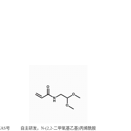
CAS号
自主研发，N-(2,2-二甲氧基乙基)丙烯酰胺