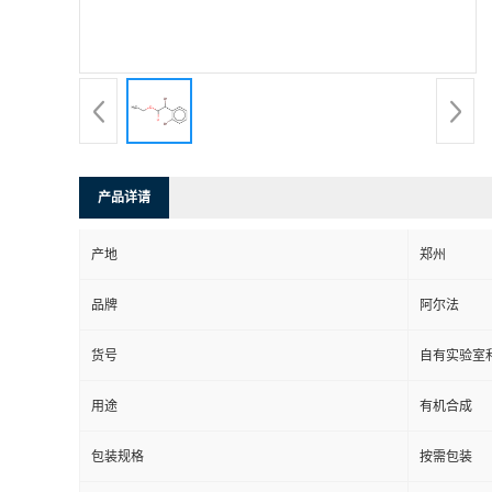
系
方
式
产品详请
在
产地
郑州
线
品牌
阿尔法
留
货号
自有实验室和
言
用途
有机合成
包装规格
按需包装