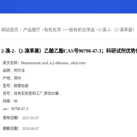
：
网站首页
>
产品展厅
>
有机化学
>
一般有机化学品
>
2-溴-2-（2-溴苯
2-溴-2-（2-溴苯基）乙酸乙酯CAS号90798-47-3；科研试剂
英文名称：
Benzeneacetic acid, α,2-dibromo-, ethyl ester
品牌：
阿尔法
产地：
郑州
型号：
按需包装
货号：
自有实验室和工厂,质优价廉...
纯度：
98
cas：
90798-47-3
发布日期：
2025-03-07
更新日期：
2026-08-07