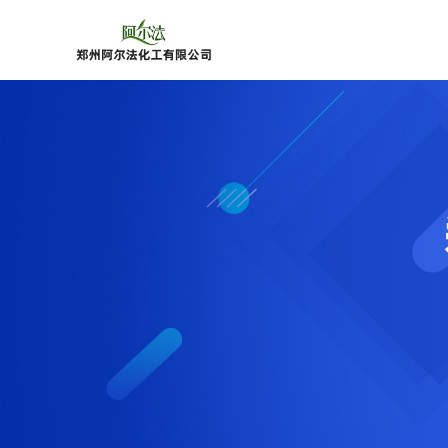
公
司
首
页
公
司
介
绍