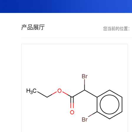
证
书
产品展厅
您当前的位置
荣
誉
产
品
展
厅
联