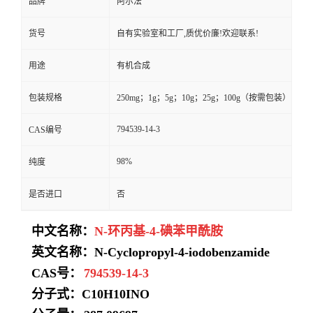
品牌
阿尔法
货号
自有实验室和工厂,质优价廉!欢迎联系!
用途
有机合成
包装规格
250mg；1g；5g；10g；25g；100g（按需包装）
794539-14-3
CAS编号
98%
纯度
是否进口
否
中文名称：
N-环丙基-4-碘苯甲酰胺
英文名称：N-Cyclopropyl-4-iodobenzamide
CAS号：
794539-14-3
分子式：
C10H10INO