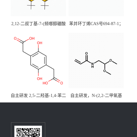
2,12-二叔丁基-7-(频哪醇硼酸
苯并环丁烯CAS号694-87-1；
酯)-5,9-二氧杂-13b-硼萘并
优势主营产品，现货直发，
[3,2,1-de]蒽CAS号2648896-
大小包装均可
28-8；优势供应，可按需分
装，实验室现货直发
自主研发 2,5-二羟基-1,4-苯二
自主研发，N-(2,2-二甲氧基
乙酸CAS号5488-16-4；公斤
乙基)丙烯酰胺CAS号49707-
级现货优势供应，质量保
23-5；丙烯酰胺类单体优势供
障，价格优惠，欢迎咨询！
应，公斤级现货，质量保
百公斤级可供应
障，量多优惠，欢迎咨询！