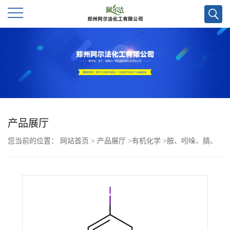
公
司
首
页
产品展厅
您当前的位置：
网站首页
>
产品展厅
>
有机化学
>
胺、吲哚、腈、
公
含氟
>
N-环丙基-4-碘苯甲酰胺CAS号794539-14-3；现货优势供应/高
司
校及科研单位货到付款，欢迎咨询！！
介
绍