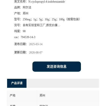
英文名称：
N-cyclopropyl-4-iodobenzamide
品牌：
阿尔法
系
产地：
郑州
型号：
250mg；1g；5g；10g；25g；100g（按需包装）
方
货号：
自有实验室和工厂,质优价廉...
纯度：
98
式
cas：
794539-14-3
在
发布日期：
2025-03-14
更新日期：
2026-08-07
线
发送咨询信息
留
言
产品详请
产地
郑州