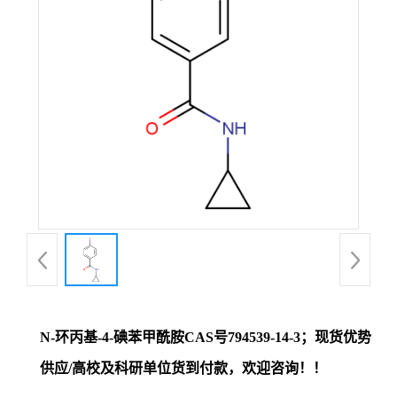
证
书
荣
誉
产
品
展
N-环丙基-4-碘苯甲酰胺CAS号794539-14-3；现货优势
厅
供应/高校及科研单位货到付款，欢迎咨询！！
联