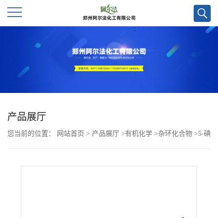
公
司
首
页
产品展厅
您当前的位置：
网站首页
>
产品展厅
>
有机化学
>
杂环化合物
>
5-碘
公
苯并[d]噻唑CAS号89641-05-4；现货优势供应/高校及科研单位货到
司
付款，欢迎咨询！！
介
绍