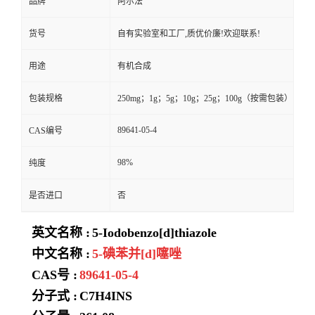
品牌
阿尔法
货号
自有实验室和工厂,质优价廉!欢迎联系!
用途
有机合成
包装规格
250mg；1g；5g；10g；25g；100g（按需包装）
89641-05-4
CAS编号
98%
纯度
是否进口
否
英文名称 :
5-Iodobenzo[d]thiazole
中文名称 :
5-碘苯并[d]噻唑
CAS号 :
89641-05-4
分子式 :
C7H4INS