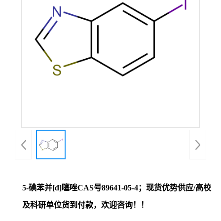
证
书
荣
誉
产
品
展
5-碘苯并[d]噻唑CAS号89641-05-4；现货优势供应/高校
厅
及科研单位货到付款，欢迎咨询！！
联