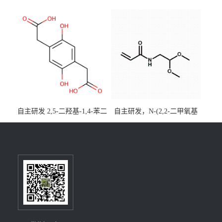
酯)-5,9-二氧杂-13b-硼萘并
优势主营产品，现货直发，
[3,2,1-de]蒽CAS号2648896-
大小包装均可
28-8；优势供应，可按需分
装，实验室现货直发
自主研发 2,5-二羟基-1,4-苯二
自主研发，N-(2,2-二甲氧基
乙酸CAS号5488-16-4；公斤
乙基)丙烯酰胺CAS号49707-
级现货优势供应，质量保
23-5；丙烯酰胺类单体优势供
障，价格优惠，欢迎咨询！
应，公斤级现货，质量保
百公斤级可供应
障，量多优惠，欢迎咨询！