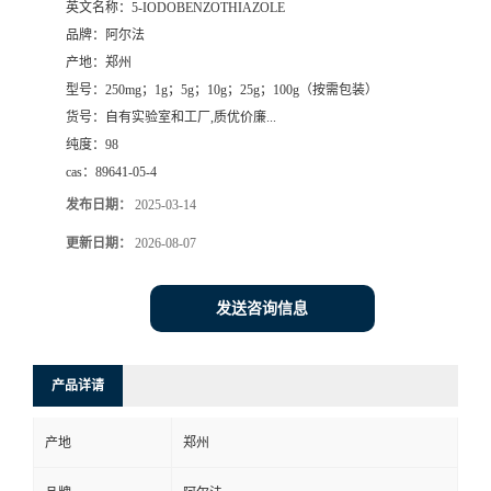
英文名称：
5-IODOBENZOTHIAZOLE
品牌：
阿尔法
系
产地：
郑州
型号：
250mg；1g；5g；10g；25g；100g（按需包装）
方
货号：
自有实验室和工厂,质优价廉...
纯度：
98
式
cas：
89641-05-4
在
发布日期：
2025-03-14
更新日期：
2026-08-07
线
发送咨询信息
留
言
产品详请
产地
郑州