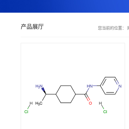
证
书
产品展厅
您当前的位置：
荣
誉
产
品
展
厅
联