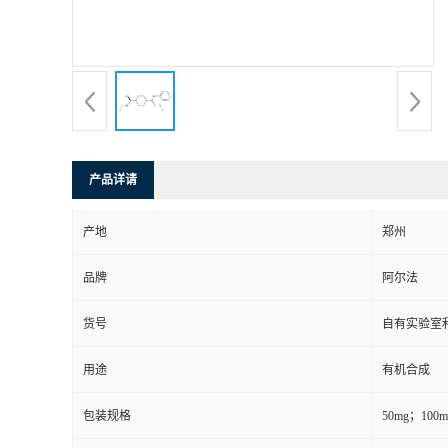
系
方
式
产品详请
在
产地
郑州
线
品牌
阿尔法
留
货号
自有实验室和
言
用途
有机合成
包装规格
50mg；10