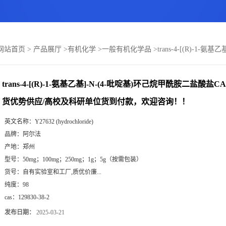
网站首页
>
产品展厅
>
有机化学
>
一般有机化学品
>
trans-4-[(R)-1-
trans-4-[(R)-1-氨基乙基]-N-(4-吡啶基)环己烷甲酰胺二盐酸盐CAS
货优势供应/高校及科研单位货到付款，欢迎咨询！！
英文名称：
Y27632 (hydrochloride)
品牌：
阿尔法
产地：
郑州
型号：
50mg；100mg；250mg；1g；5g（按需包装）
货号：
自有实验室和工厂,质优价廉...
纯度：
98
cas：
129830-38-2
发布日期：
2025-03-21