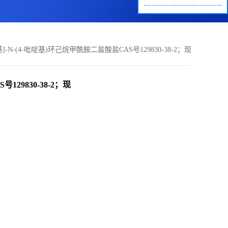
氨基乙基]-N-(4-吡啶基)环己烷甲酰胺二盐酸盐CAS号129830-38-2；现
货优势供应/高校及科研单位货到付款，欢迎咨询！！
号129830-38-2；现