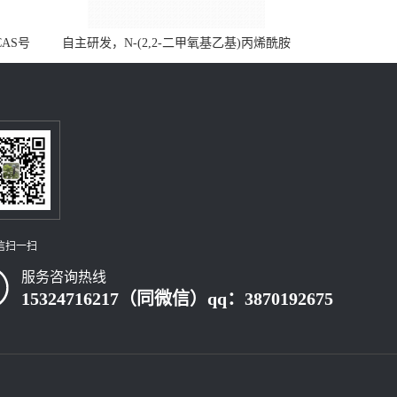
CAS号
自主研发，N-(2,2-二甲氧基乙基)丙烯酰胺
，质量保
CAS号49707-23-5；丙烯酰胺类单体优势供
级可供应
应，公斤级现货，质量保障，量多优惠，欢
迎咨询！
信扫一扫
服务咨询热线
15324716217（同微信）qq：3870192675