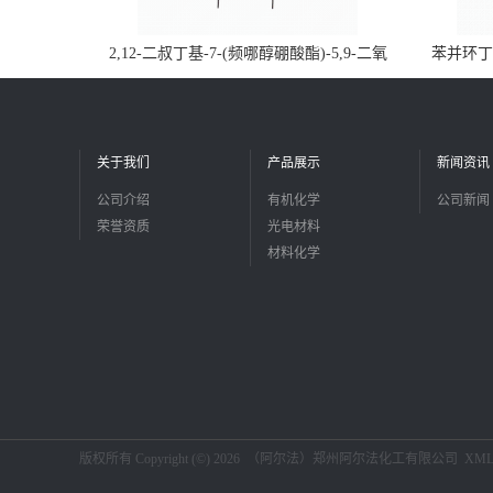
2,12-二叔丁基-7-(频哪醇硼酸酯)-5,9-二氧
苯并环丁烯
杂-13b-硼萘并[3,2,1-de]蒽CAS号2648896-
品
28-8；优势供应，可按需分装，实验室现货
直发
关于我们
产品展示
新闻资讯
公司介绍
有机化学
公司新闻
荣誉资质
光电材料
材料化学
版权所有 Copyright (©) 2026
（阿尔法）郑州阿尔法化工有限公司
XM