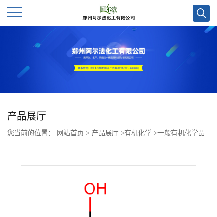
公
司
首
页
产品展厅
您当前的位置：
网站首页
>
产品展厅
>
有机化学
>
一般有机化学品
公
>
4,5-二羟基咪唑啉-2-酮CAS号3720-97-6；科研试剂优势供应/欢迎咨
司
询！
介
绍