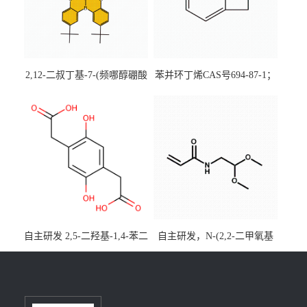
2,12-二叔丁基-7-(频哪醇硼酸
苯并环丁烯CAS号694-87-1；
酯)-5,9-二氧杂-13b-硼萘并
优势主营产品，现货直发，
[3,2,1-de]蒽CAS号2648896-
大小包装均可
28-8；优势供应，可按需分
装，实验室现货直发
自主研发 2,5-二羟基-1,4-苯二
自主研发，N-(2,2-二甲氧基
乙酸CAS号5488-16-4；公斤
乙基)丙烯酰胺CAS号49707-
级现货优势供应，质量保
23-5；丙烯酰胺类单体优势供
障，价格优惠，欢迎咨询！
应，公斤级现货，质量保
百公斤级可供应
障，量多优惠，欢迎咨询！