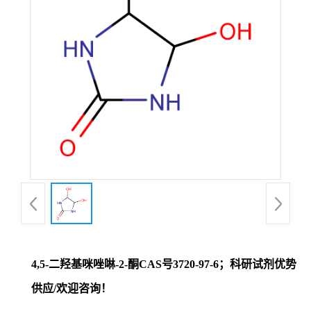
证
书
荣
誉
产
品
展
4,5-二羟基咪唑啉-2-酮CAS号3720-97-6；科研试剂优势
厅
供应/欢迎咨询！
联