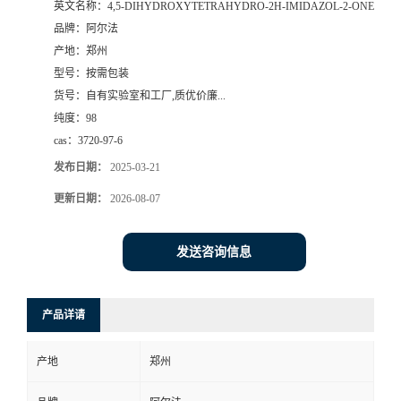
英文名称：
4,5-DIHYDROXYTETRAHYDRO-2H-IMIDAZOL-2-ONE
品牌：
阿尔法
系
产地：
郑州
型号：
按需包装
方
货号：
自有实验室和工厂,质优价廉...
纯度：
98
式
cas：
3720-97-6
在
发布日期：
2025-03-21
更新日期：
2026-08-07
线
发送咨询信息
留
言
产品详请
产地
郑州