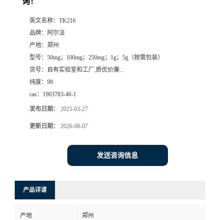
询！
系
英文名称：
TK216
品牌：
阿尔法
方
产地：
郑州
型号：
50mg；100mg；250mg；1g；5g（按需包装）
式
货号：
自有实验室和工厂,质优价廉...
纯度：
98
在
cas：
1903783-48-1
发布日期：
2025-03-27
线
更新日期：
2026-08-07
留
发送咨询信息
言
产品详请
产地
郑州