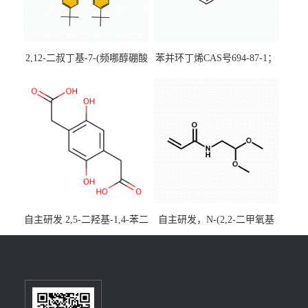
2,12-二叔丁基-7-(频哪醇硼酸
苯并环丁烯CAS号694-87-1；
酯)-5,9-二氧杂-13b-硼萘并
优势主营产品，现货直发，
[3,2,1-de]蒽CAS号2648896-
大小包装均可
28-8；优势供应，可按需分
装，实验室现货直发
自主研发 2,5-二羟基-1,4-苯二
自主研发，N-(2,2-二甲氧基
乙酸CAS号5488-16-4；公斤
乙基)丙烯酰胺CAS号49707-
级现货优势供应，质量保
23-5；丙烯酰胺类单体优势供
障，价格优惠，欢迎咨询！
应，公斤级现货，质量保
百公斤级可供应
障，量多优惠，欢迎咨询！