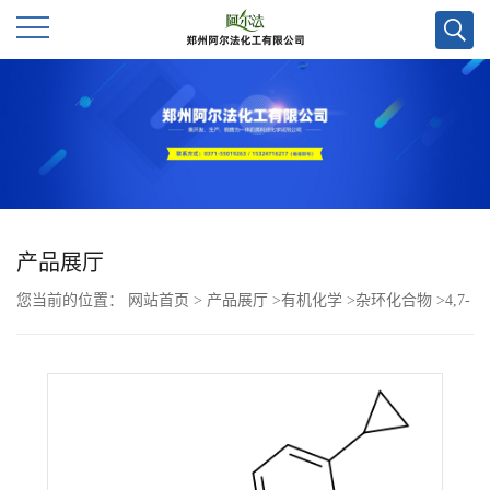
公
司
首
页
产品展厅
您当前的位置：
网站首页
>
产品展厅
>
有机化学
>
杂环化合物
>
4,7-
公
二氯-3-(2-(4-环丙基苯基)-2-氧代乙基)-3-羟基吲哚啉-2-酮CAS号
司
1903783-48-1；科研试剂优势供应/欢迎咨询！
介
绍