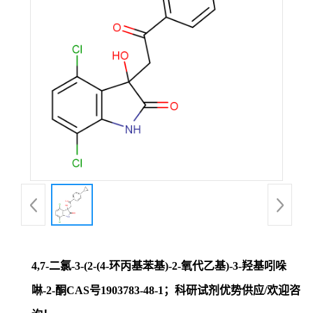
证
书
荣
誉
产
品
展
4,7-二氯-3-(2-(4-环丙基苯基)-2-氧代乙基)-3-羟基吲哚
厅
啉-2-酮CAS号1903783-48-1；科研试剂优势供应/欢迎咨
联