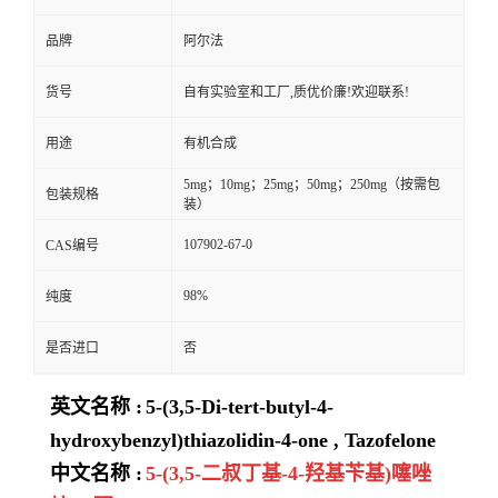
品牌
阿尔法
货号
自有实验室和工厂,质优价廉!欢迎联系!
用途
有机合成
5mg；10mg；25mg；50mg；250mg（按需包
包装规格
装）
107902-67-0
CAS编号
98%
纯度
是否进口
否
英文名称 :
5-(3,5-Di-tert-butyl-4-
hydroxybenzyl)thiazolidin-4-one , Tazofelone
中文名称 :
5-(3,5-二叔丁基-4-羟基苄基)噻唑