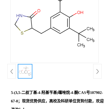
证
书
荣
誉
产
品
展
5-(3,5-二叔丁基-4-羟基苄基)噻唑烷-4-酮CAS号107902-
厅
67-0；现货优势供应，高校及科研单位货到付款，欢迎
联