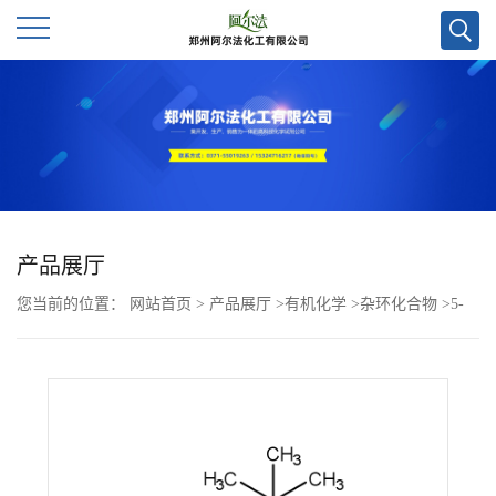
公
司
首
页
产品展厅
您当前的位置：
网站首页
>
产品展厅
>
有机化学
>
杂环化合物
>
5-
公
(3,5-二叔丁基-4-羟基苄基)噻唑烷-4-酮CAS号107902-67-0；现货优
司
势供应，高校及科研单位货到付款，欢迎咨询！！
介
绍