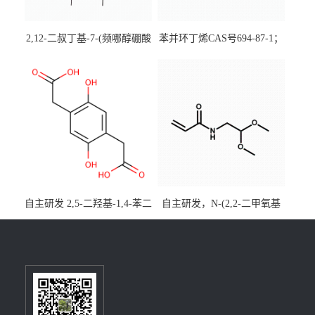
2,12-二叔丁基-7-(频哪醇硼酸
苯并环丁烯CAS号694-87-1；
酯)-5,9-二氧杂-13b-硼萘并
优势主营产品，现货直发，
[3,2,1-de]蒽CAS号2648896-
大小包装均可
28-8；优势供应，可按需分
装，实验室现货直发
自主研发 2,5-二羟基-1,4-苯二
自主研发，N-(2,2-二甲氧基
乙酸CAS号5488-16-4；公斤
乙基)丙烯酰胺CAS号49707-
级现货优势供应，质量保
23-5；丙烯酰胺类单体优势供
障，价格优惠，欢迎咨询！
应，公斤级现货，质量保
百公斤级可供应
障，量多优惠，欢迎咨询！