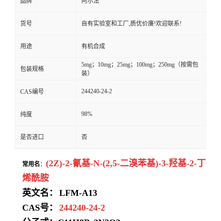
品牌
阿尔法
货号
自有实验室和工厂,质优价廉!欢迎联系!
用途
有机合成
5mg；10mg；25mg；100mg；250mg（按需包
包装规格
装）
244240-24-2
CAS编号
98%
纯度
是否进口
否
(2Z)-2-氰基-N-(2,5-二溴苯基)-3-羟基-2-丁
常用名
：
烯酰胺
英文名：
LFM-A13
CAS号：
244240-24-2