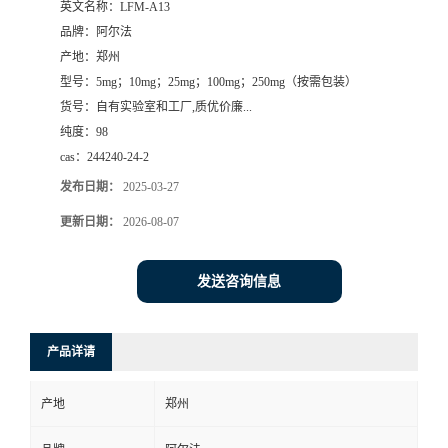
英文名称：
LFM-A13
品牌：
阿尔法
系
产地：
郑州
型号：
5mg；10mg；25mg；100mg；250mg（按需包装）
方
货号：
自有实验室和工厂,质优价廉...
纯度：
98
式
cas：
244240-24-2
在
发布日期：
2025-03-27
更新日期：
2026-08-07
线
发送咨询信息
留
言
产品详请
产地
郑州