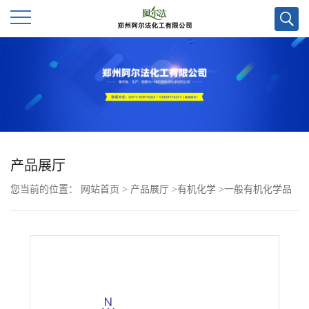
公
司
首
页
产品展厅
您当前的位置：
网站首页
>
产品展厅
>
有机化学
>
一般有机化学品
公
>
(Z)-2-氰基-N-(2,5-二溴苯基)-3-羟基-2-丁烯酰胺CAS号244240-24-
司
2；科研试剂优势供应/欢迎咨询！
介
绍