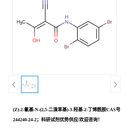
证
书
荣
誉
产
品
展
(Z)-2-氰基-N-(2,5-二溴苯基)-3-羟基-2-丁烯酰胺CAS号
厅
244240-24-2；科研试剂优势供应/欢迎咨询！
联