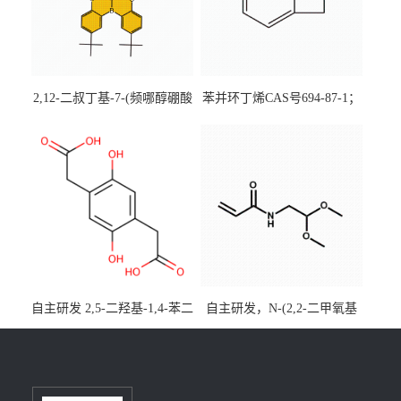
2,12-二叔丁基-7-(频哪醇硼酸
苯并环丁烯CAS号694-87-1；
酯)-5,9-二氧杂-13b-硼萘并
优势主营产品，现货直发，
[3,2,1-de]蒽CAS号2648896-
大小包装均可
28-8；优势供应，可按需分
装，实验室现货直发
自主研发 2,5-二羟基-1,4-苯二
自主研发，N-(2,2-二甲氧基
乙酸CAS号5488-16-4；公斤
乙基)丙烯酰胺CAS号49707-
级现货优势供应，质量保
23-5；丙烯酰胺类单体优势供
障，价格优惠，欢迎咨询！
应，公斤级现货，质量保
百公斤级可供应
障，量多优惠，欢迎咨询！