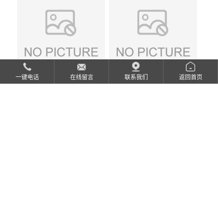
28-8；优势供应，可按需分
装，实验室现货直发
一键电话
在线留言
联系我们
返回首页
自主研发 2,5-二羟基-1,4-苯二
自主研发，N-(2,2-二甲氧基
乙酸CAS号5488-16-4；公斤
乙基)丙烯酰胺CAS号49707-
级现货优势供应，质量保
23-5；丙烯酰胺类单体优势供
障，价格优惠，欢迎咨询！
应，公斤级现货，质量保
百公斤级可供应
障，量多优惠，欢迎咨询！
微信扫一扫
服务咨询热线