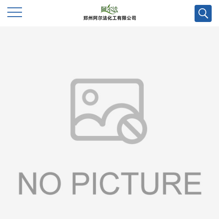
公
司
首
页
公
司
介
绍