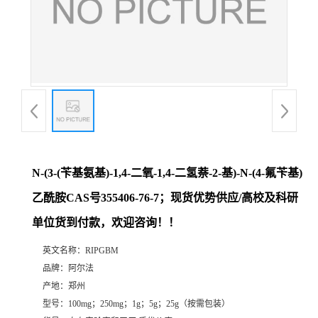
系
方
式
在
线
N-(3-(苄基氨基)-1,4-二氧-1,4-二氢萘-2-基)-N-(4-氟苄基)
乙酰胺CAS号355406-76-7；现货优势供应/高校及科研
留
单位货到付款，欢迎咨询！！
言
英文名称：
RIPGBM
品牌：
阿尔法
产地：
郑州
型号：
100mg；250mg；1g；5g；25g（按需包装）