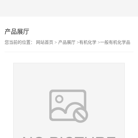
证
书
产品展厅
荣
您当前的位置：
网站首页
>
产品展厅
>
有机化学
>
一般有机化学品
>
N-(3-(苄基氨基)-1,4-二氧-1,4-二氢萘-2-基)-N-(4-氟苄基)乙酰胺
誉
CAS号355406-76-7；现货优势供应/高校及科研单位货到付款，欢迎
产
咨询！！
品
展
厅
联