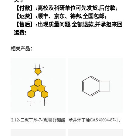
关于
【付款】:高校及科研单位可先发货,后付款;
【运费】:顺丰、京东、德邦,全国包邮;
【售后】:出现质量问题,全额退款,并承担来回
运费!
相关产品：
2,12-二叔丁基-7-(频哪醇硼酸
苯并环丁烯CAS号694-87-1；
酯)-5,9-二氧杂-13b-硼萘并
优势主营产品，现货直发，
[3,2,1-de]蒽CAS号2648896-
大小包装均可