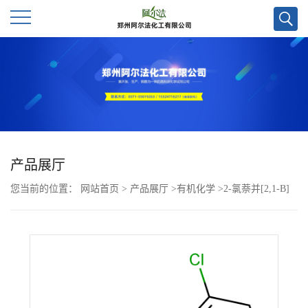
公
司
首
页
产品展厅
您当前的位置：
网站首页
>
产品展厅
>
有机化学
>
2-氯萘并[2,1-B]
公
苯并呋喃CAS号2140822-89-3；科研试剂优势供应,郑州实验室直发,
司
质量保证欢迎咨询!!
介
绍