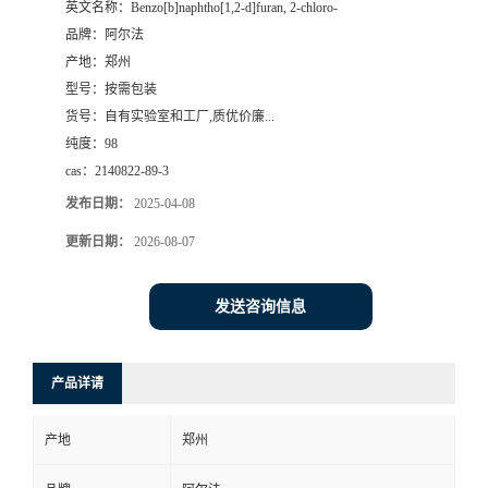
英文名称：
Benzo[b]naphtho[1,2-d]furan, 2-chloro-
品牌：
阿尔法
系
产地：
郑州
型号：
按需包装
方
货号：
自有实验室和工厂,质优价廉...
纯度：
98
式
cas：
2140822-89-3
在
发布日期：
2025-04-08
更新日期：
2026-08-07
线
发送咨询信息
留
言
产品详请
产地
郑州