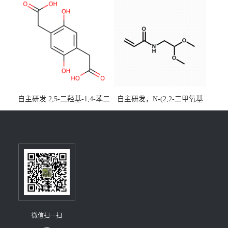
[3,2,1-de]蒽CAS号2648896-
大小包装均可
28-8；优势供应，可按需分
装，实验室现货直发
自主研发 2,5-二羟基-1,4-苯二
自主研发，N-(2,2-二甲氧基
乙酸CAS号5488-16-4；公斤
乙基)丙烯酰胺CAS号49707-
级现货优势供应，质量保
23-5；丙烯酰胺类单体优势供
障，价格优惠，欢迎咨询！
应，公斤级现货，质量保
百公斤级可供应
障，量多优惠，欢迎咨询！
微信扫一扫