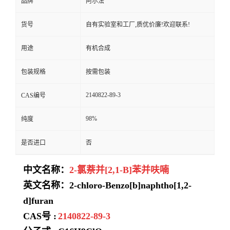
品牌
阿尔法
货号
自有实验室和工厂,质优价廉!欢迎联系!
用途
有机合成
包装规格
按需包装
2140822-89-3
CAS编号
98%
纯度
是否进口
否
中文名称：
2-氯萘并[2,1-B]苯并呋喃
英文名称：2-chloro-Benzo[b]naphtho[1,2-
d]furan
CAS号 :
2140822-89-3