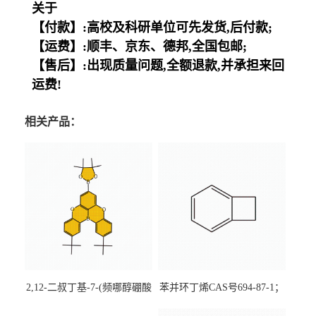
关于
【付款】:高校及科研单位可先发货,后付款;
【运费】:顺丰、京东、德邦,全国包邮;
【售后】:出现质量问题,全额退款,并承担来回
运费!
相关产品：
2,12-二叔丁基-7-(频哪醇硼酸
苯并环丁烯CAS号694-87-1；
酯)-5,9-二氧杂-13b-硼萘并
优势主营产品，现货直发，