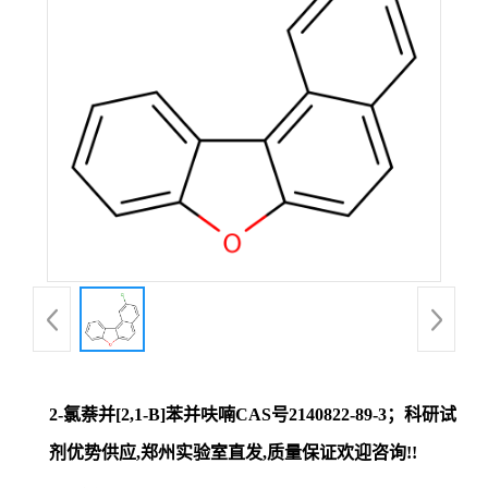
证
书
荣
誉
产
品
展
2-氯萘并[2,1-B]苯并呋喃CAS号2140822-89-3；科研试
厅
剂优势供应,郑州实验室直发,质量保证欢迎咨询!!
联