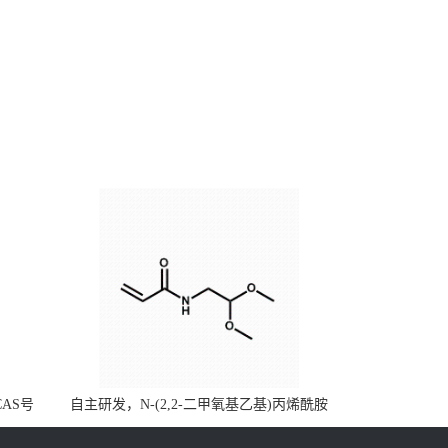
CAS号
自主研发，N-(2,2-二甲氧基乙基)丙烯酰胺
，质量保
CAS号49707-23-5；丙烯酰胺类单体优势供