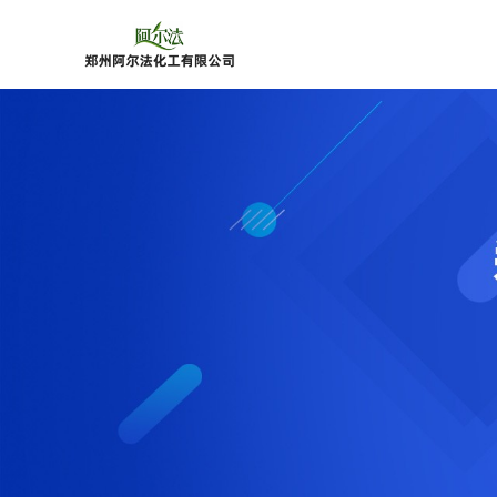
公
司
首
页
公
司
介
绍