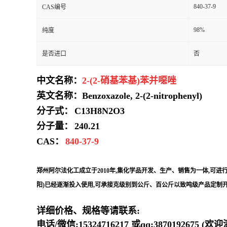
840-37-9
CAS编号
98%
纯度
是否进口
否
中文名称：
2-(2-硝基苯基)苯并噁唑
英文名称：Benzoxazole, 2-(2-nitrophenyl)
分子式：
C13H8N2O3
分子量：
240.21
CAS：
840-37-9
郑州阿尔法化工成立于2010年,集化学品开发、生产、销售为一体,可
阳)已经逐渐投入使用,可承接克级别到公斤、百公斤以致吨级产品定制开
详细价格、规格等请联系:
电话/微信:15324716217 或qq:3870192675 (