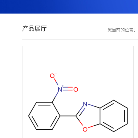
证
书
产品展厅
您当前的位置
荣
誉
产
品
展
厅
联