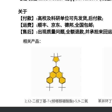
关于
【付款】:高校及科研单位可先发货,后付款;
【运费】:顺丰、京东、德邦,全国包邮;
【售后】:出现质量问题,全额退款,并承担来回运
相关产品：
2,12-二叔丁基-7-(频哪醇硼酸酯)-5,9-二氧
苯并环丁烯
杂-13b-硼萘并[3,2,1-de]蒽CAS号2648896-
品