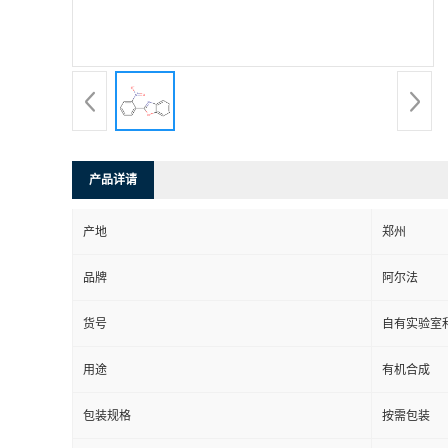
系
方
式
产品详请
在
产地
郑州
线
品牌
阿尔法
留
货号
自有实验室和
言
用途
有机合成
包装规格
按需包装