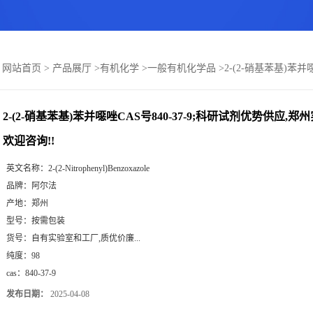
：
网站首页
>
产品展厅
>
有机化学
>
一般有机化学品
>
2-(2-硝基苯基)苯
2-(2-硝基苯基)苯并噁唑CAS号840-37-9;科研试剂优势供应,
欢迎咨询!!
英文名称：
2-(2-Nitrophenyl)Benzoxazole
品牌：
阿尔法
产地：
郑州
型号：
按需包装
货号：
自有实验室和工厂,质优价廉...
纯度：
98
cas：
840-37-9
发布日期：
2025-04-08