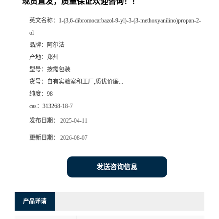
现货直发，质量保证欢迎咨询！！
系
英文名称：
1-(3,6-dibromocarbazol-9-yl)-3-(3-methoxyanilino)propan-2-
ol
方
品牌：
阿尔法
产地：
郑州
式
型号：
按需包装
货号：
自有实验室和工厂,质优价廉...
在
纯度：
98
cas：
313268-18-7
线
发布日期：
2025-04-11
更新日期：
2026-08-07
留
言
发送咨询信息
产品详请