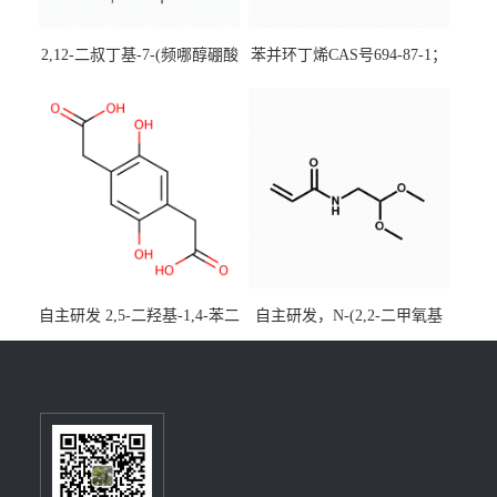
2,12-二叔丁基-7-(频哪醇硼酸
苯并环丁烯CAS号694-87-1；
酯)-5,9-二氧杂-13b-硼萘并
优势主营产品，现货直发，
[3,2,1-de]蒽CAS号2648896-
大小包装均可
28-8；优势供应，可按需分
装，实验室现货直发
自主研发 2,5-二羟基-1,4-苯二
自主研发，N-(2,2-二甲氧基
乙酸CAS号5488-16-4；公斤
乙基)丙烯酰胺CAS号49707-
级现货优势供应，质量保
23-5；丙烯酰胺类单体优势供
障，价格优惠，欢迎咨询！
应，公斤级现货，质量保
百公斤级可供应
障，量多优惠，欢迎咨询！