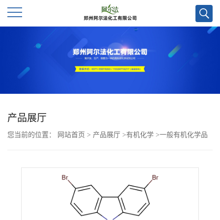
公
司
首
页
产品展厅
您当前的位置：
网站首页
>
产品展厅
>
有机化学
>
一般有机化学品
公
>
1-(3,6-二溴-9H-咔唑-9-基)-3-((3-甲氧基苯基)氨基)丙-2-醇CAS号
司
313268-18-7；科研试剂优势供应，郑州实验室现货直发，质量保证
介
欢迎咨询！！
绍