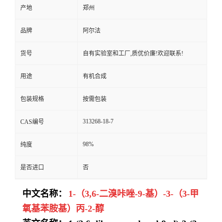
产地
郑州
品牌
阿尔法
货号
自有实验室和工厂,质优价廉!欢迎联系!
用途
有机合成
包装规格
按需包装
313268-18-7
CAS编号
98%
纯度
是否进口
否
中文名称：
1-（3,6-二溴咔唑-9-基）-3-（3-甲
氧基苯胺基）丙-2-醇