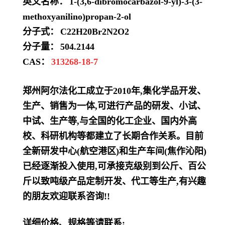
英文名称：
1-(3,6-dibromocarbazol-9-yl)-3-(3-
methoxyanilino)propan-2-ol
分子式：
C22H20Br2N2O2
分子量：
504.2144
CAS：
313268-18-7
郑州阿尔法化工成立于2010年,集化学品开发、
生产、销售为一体,可进行产品的研发、小试、
中试、生产等,与全国的化工企业、国内外高
校、科研机构等都建立了长期合作关系。目前
全新研发中心(航空港区)和生产车间(焦作沁阳)
已经逐渐投入使用,可承接克级别到公斤、百公
斤以致吨级产品定制开发、代工等生产,有兴趣
的朋友欢迎联系咨询!!
详细价格、规格等请联系: