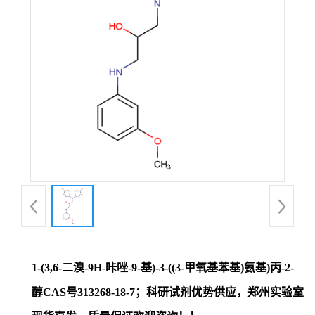
证
书
荣
誉
产
品
展
1-(3,6-二溴-9H-咔唑-9-基)-3-((3-甲氧基苯基)氨基)丙-2-
厅
醇CAS号313268-18-7；科研试剂优势供应，郑州实验室
联