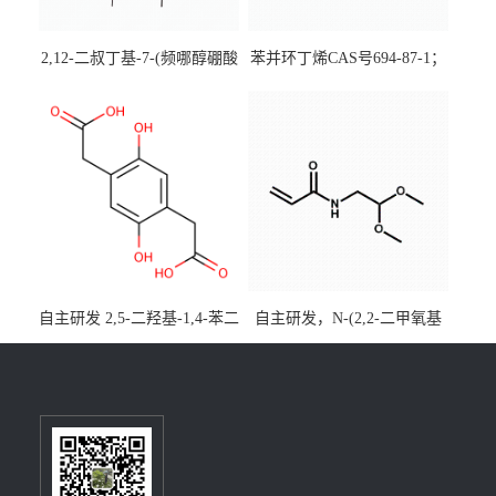
2,12-二叔丁基-7-(频哪醇硼酸
苯并环丁烯CAS号694-87-1；
酯)-5,9-二氧杂-13b-硼萘并
优势主营产品，现货直发，
[3,2,1-de]蒽CAS号2648896-
大小包装均可
28-8；优势供应，可按需分
装，实验室现货直发
自主研发 2,5-二羟基-1,4-苯二
自主研发，N-(2,2-二甲氧基
乙酸CAS号5488-16-4；公斤
乙基)丙烯酰胺CAS号49707-
级现货优势供应，质量保
23-5；丙烯酰胺类单体优势供
障，价格优惠，欢迎咨询！
应，公斤级现货，质量保
百公斤级可供应
障，量多优惠，欢迎咨询！