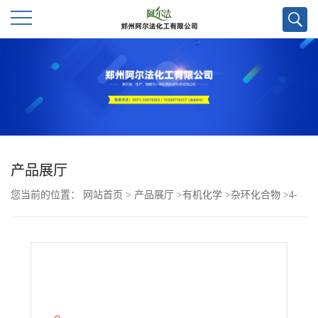
公
司
首
页
产品展厅
您当前的位置：
网站首页
>
产品展厅
>
有机化学
>
杂环化合物
>
4-
公
[4-[(5-硝基-2-呋喃基)亚甲基]-3,5-二氧代-1-吡唑烷基]苯甲酸乙酯
司
CAS号418805-02-4；科研试剂优势供应，郑州实验室现货直发，质
介
量保证欢迎咨询！
绍