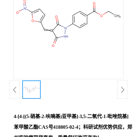
证
书
荣
誉
产
品
展
4-[4-[(5-硝基-2-呋喃基)亚甲基]-3,5-二氧代-1-吡唑烷基]
厅
苯甲酸乙酯CAS号418805-02-4；科研试剂优势供应，郑
联