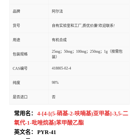
品牌
阿尔法
货号
自有实验室和工厂,质优价廉!欢迎联系!
用途
有机合成
25mg；50mg；100mg；250mg；1g（按需包
包装规格
装）
418805-02-4
CAS编号
98%
纯度
是否进口
否
常用名：
4-[4-[(5-硝基-2-呋喃基)亚甲基]-3,5-二
氧代-1-吡唑烷基]苯甲酸乙酯
英文名：
PYR-41