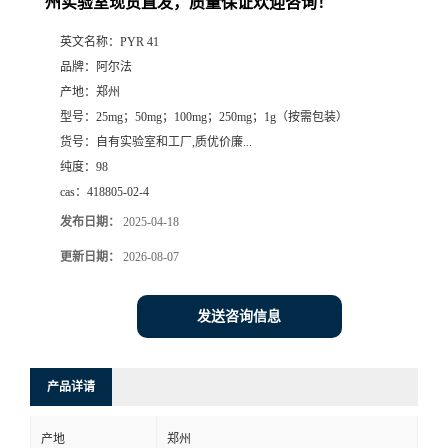
州实验室现货直发，质量保证欢迎咨询！
系
英文名称：
PYR 41
品牌：
阿尔法
方
产地：
郑州
型号：
25mg；50mg；100mg；250mg；1g（按需包装）
式
货号：
自有实验室和工厂,质优价廉...
纯度：
98
在
cas：
418805-02-4
发布日期：
2025-04-18
线
更新日期：
2026-08-07
留
发送咨询信息
言
产品详请
产地
郑州