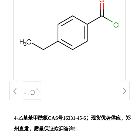
证
书
荣
誉
产
品
展
4-乙基苯甲酰氯CAS号16331-45-6；现货优势供应，郑
厅
州直发，质量保证欢迎咨询！
联