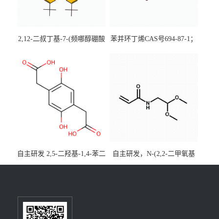
2,12-二叔丁基-7-(频哪醇硼酸
苯并环丁烯CAS号694-87-1；
酯)-5,9-二氧杂-13b-硼萘并
优势主营产品，现货直发，
[3,2,1-de]蒽CAS号2648896-
大小包装均可
28-8；优势供应，可按需分
装，实验室现货直发
自主研发 2,5-二羟基-1,4-苯二
自主研发，N-(2,2-二甲氧基
乙酸CAS号5488-16-4；公斤
乙基)丙烯酰胺CAS号49707-
级现货优势供应，质量保
23-5；丙烯酰胺类单体优势供
障，价格优惠，欢迎咨询！
应，公斤级现货，质量保
百公斤级可供应
障，量多优惠，欢迎咨询！