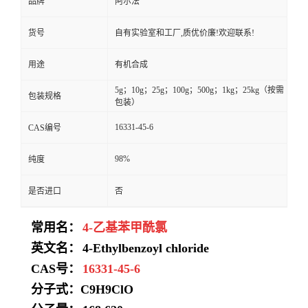
品牌
阿尔法
货号
自有实验室和工厂,质优价廉!欢迎联系!
用途
有机合成
5g；10g；25g；100g；500g；1kg；25kg（按需
包装规格
包装）
16331-45-6
CAS编号
98%
纯度
是否进口
否
常用名：
4-乙基苯甲酰氯
英文名：
4-Ethylbenzoyl chloride
CAS号：
16331-45-6
分子式：
C9H9ClO