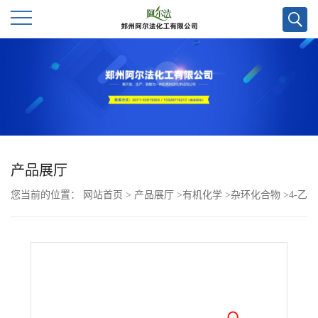
公
司
首
页
产品展厅
您当前的位置：
网站首页
>
产品展厅
>
有机化学
>
杂环化合物
>
4-乙
公
基苯甲酰氯CAS号16331-45-6；现货优势供应，郑州直发，质量保证
司
欢迎咨询！
介
绍