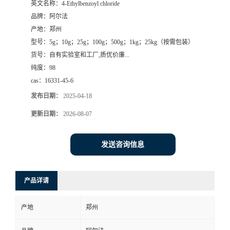
英文名称：
4-Ethylbenzoyl chloride
品牌：
阿尔法
系
产地：
郑州
型号：
5g；10g；25g；100g；500g；1kg；25kg（按需包装）
方
货号：
自有实验室和工厂,质优价廉...
纯度：
98
式
cas：
16331-45-6
在
发布日期：
2025-04-18
更新日期：
2026-08-07
线
发送咨询信息
留
言
产品详请
产地
郑州