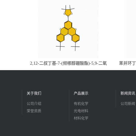
2,12-二叔丁基-7-(频哪醇硼酸酯)-5,9-二氧
苯并环丁烯
杂-13b-硼萘并[3,2,1-de]蒽CAS号2648896-
品
28-8；优势供应，可按需分装，实验室现货
直发
关于我们
产品展示
新闻资讯
公司介绍
有机化学
公司新闻
荣誉资质
光电材料
材料化学