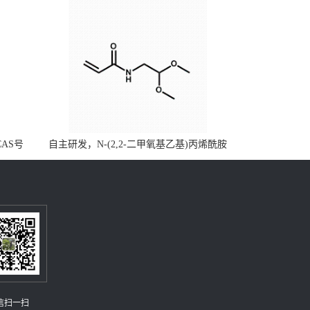
CAS号
自主研发，N-(2,2-二甲氧基乙基)丙烯酰胺
，质量保
CAS号49707-23-5；丙烯酰胺类单体优势供
级可供应
应，公斤级现货，质量保障，量多优惠，欢
迎咨询！
信扫一扫