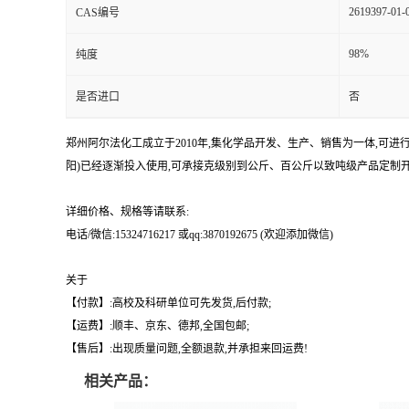
2619397-01-
CAS编号
98%
纯度
是否进口
否
郑州阿尔法化工成立于2010年,集化学品开发、生产、销售为一体,可
阳)已经逐渐投入使用,可承接克级别到公斤、百公斤以致吨级产品定制开
详细价格、规格等请联系:
电话/微信:15324716217 或qq:3870192675 (欢迎添加微信)
关于
【付款】:高校及科研单位可先发货,后付款;
【运费】:顺丰、京东、德邦,全国包邮;
【售后】:出现质量问题,全额退款,并承担来回运费!
相关产品：