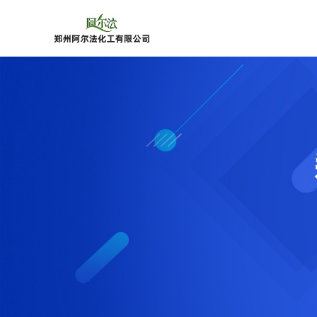
公
司
首
页
公
司
介
绍