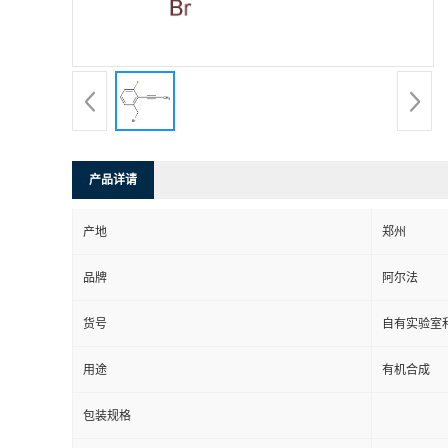
系
方
式
产品详请
在
产地
郑州
线
品牌
阿尔法
留
货号
自有实验室和
言
用途
有机合成
包装规格