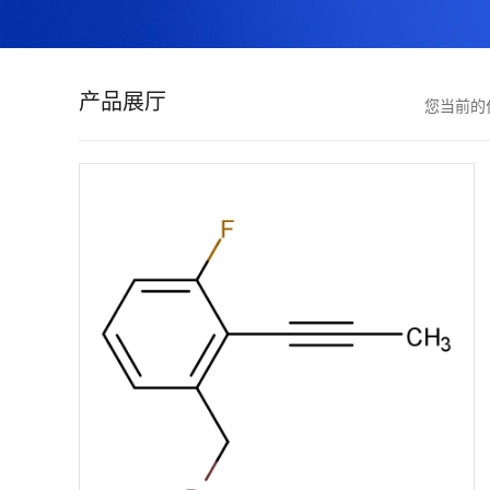
证
书
产品展厅
您当前的
荣
誉
产
品
展
厅
联