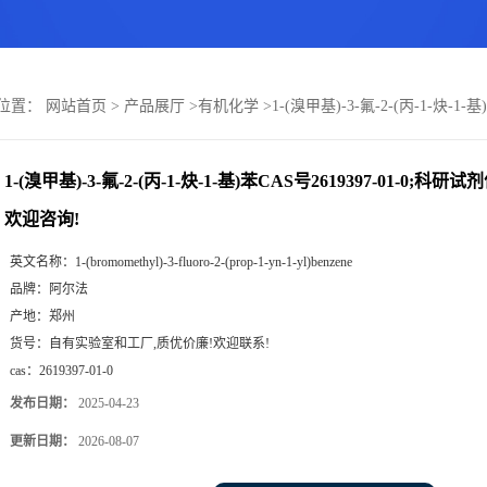
位置：
网站首页
>
产品展厅
>
有机化学
>
1-(溴甲基)-3-氟-2-(丙-1-炔-
1-(溴甲基)-3-氟-2-(丙-1-炔-1-基)苯CAS号2619397-01-0;
欢迎咨询!
英文名称：
1-(bromomethyl)-3-fluoro-2-(prop-1-yn-1-yl)benzene
品牌：
阿尔法
产地：
郑州
货号：
自有实验室和工厂,质优价廉!欢迎联系!
cas：
2619397-01-0
发布日期：
2025-04-23
更新日期：
2026-08-07