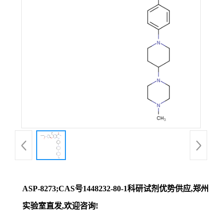
证
书
荣
誉
产
品
展
ASP-8273;CAS号1448232-80-1科研试剂优势供应,郑州
厅
实验室直发,欢迎咨询!
联