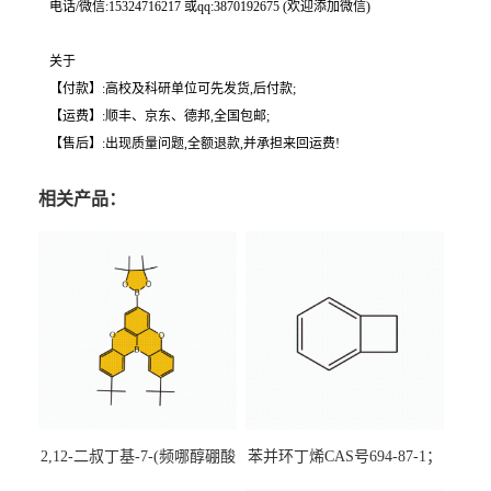
电话/微信:15324716217 或qq:3870192675 (欢迎添加微信)
关于
【付款】:高校及科研单位可先发货,后付款;
【运费】:顺丰、京东、德邦,全国包邮;
【售后】:出现质量问题,全额退款,并承担来回运费!
相关产品：
2,12-二叔丁基-7-(频哪醇硼酸
苯并环丁烯CAS号694-87-1；
酯)-5,9-二氧杂-13b-硼萘并
优势主营产品，现货直发，