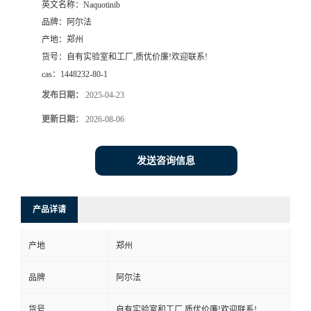
英文名称：
Naquotinib
品牌：
阿尔法
系
产地：
郑州
货号：
自有实验室和工厂,质优价廉!欢迎联系!
方
cas：
1448232-80-1
式
发布日期：
2025-04-23
更新日期：
2026-08-06
在
发送咨询信息
线
留
产品详请
言
产地
郑州
品牌
阿尔法
货号
自有实验室和工厂,质优价廉!欢迎联系!