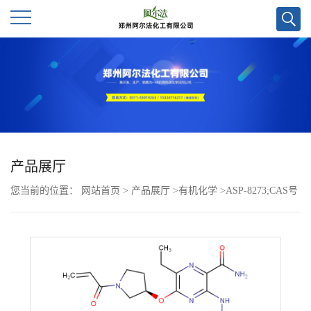
公
司
首
页
产品展厅
您当前的位置：
网站首页
>
产品展厅
>
有机化学
>
ASP-8273;CAS号
公
1448232-80-1科研试剂优势供应,郑州实验室直发,欢迎咨询!
司
介
绍