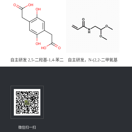
[3,2,1-de]蒽CAS号2648896-
大小包装均可
28-8；优势供应，可按需分
装，实验室现货直发
自主研发 2,5-二羟基-1,4-苯二
自主研发，N-(2,2-二甲氧基
乙酸CAS号5488-16-4；公斤
乙基)丙烯酰胺CAS号49707-
级现货优势供应，质量保
23-5；丙烯酰胺类单体优势供
障，价格优惠，欢迎咨询！
应，公斤级现货，质量保
百公斤级可供应
障，量多优惠，欢迎咨询！
微信扫一扫