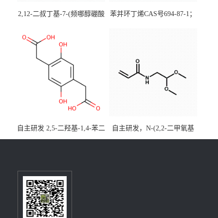
2,12-二叔丁基-7-(频哪醇硼酸
苯并环丁烯CAS号694-87-1；
酯)-5,9-二氧杂-13b-硼萘并
优势主营产品，现货直发，
[3,2,1-de]蒽CAS号2648896-
大小包装均可
28-8；优势供应，可按需分
装，实验室现货直发
自主研发 2,5-二羟基-1,4-苯二
自主研发，N-(2,2-二甲氧基
乙酸CAS号5488-16-4；公斤
乙基)丙烯酰胺CAS号49707-
级现货优势供应，质量保
23-5；丙烯酰胺类单体优势供
障，价格优惠，欢迎咨询！
应，公斤级现货，质量保
百公斤级可供应
障，量多优惠，欢迎咨询！