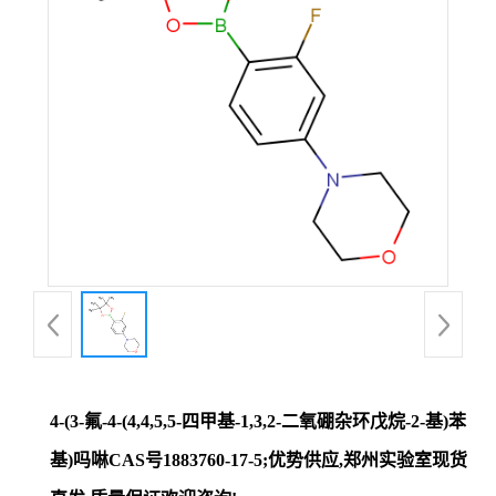
证
书
荣
誉
产
品
展
4-(3-氟-4-(4,4,5,5-四甲基-1,3,2-二氧硼杂环戊烷-2-基)苯
厅
基)吗啉CAS号1883760-17-5;优势供应,郑州实验室现货
联