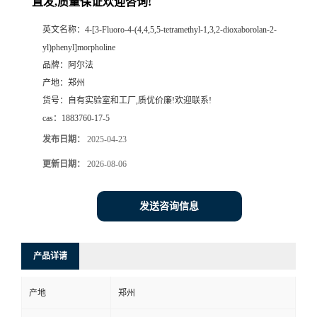
直发,质量保证欢迎咨询!
系
英文名称：
4-[3-Fluoro-4-(4,4,5,5-tetramethyl-1,3,2-dioxaborolan-2-
yl)phenyl]morpholine
方
品牌：
阿尔法
产地：
郑州
式
货号：
自有实验室和工厂,质优价廉!欢迎联系!
cas：
1883760-17-5
在
发布日期：
2025-04-23
更新日期：
2026-08-06
线
留
发送咨询信息
言
产品详请
产地
郑州