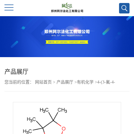
公
司
首
页
产品展厅
您当前的位置：
网站首页
>
产品展厅
>
有机化学
>
4-(3-氟-4-
公
(4,4,5,5-四甲基-1,3,2-二氧硼杂环戊烷-2-基)苯基)吗啉CAS号
司
1883760-17-5;优势供应,郑州实验室现货直发,质量保证欢迎咨询!
介
绍