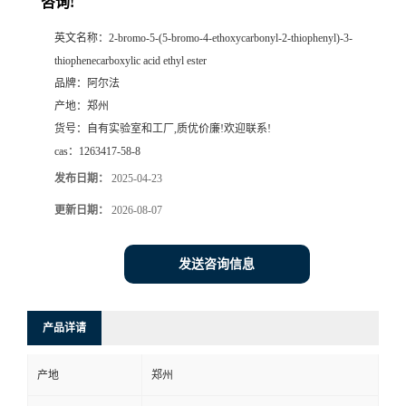
咨询!
系
英文名称：
2-bromo-5-(5-bromo-4-ethoxycarbonyl-2-thiophenyl)-3-
thiophenecarboxylic acid ethyl ester
方
品牌：
阿尔法
产地：
郑州
式
货号：
自有实验室和工厂,质优价廉!欢迎联系!
cas：
1263417-58-8
在
发布日期：
2025-04-23
更新日期：
2026-08-07
线
留
发送咨询信息
言
产品详请
产地
郑州