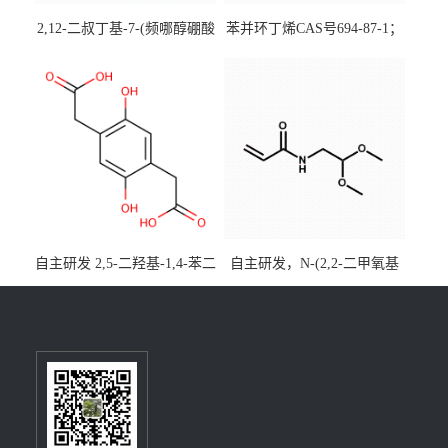
2,12-二叔丁基-7-(频哪醇硼酸
苯并环丁烯CAS号694-87-1；
酯)-5,9-二氧杂-13b-硼萘并
优势主营产品，现货直发，
[3,2,1-de]蒽CAS号2648896-
大小包装均可
28-8；优势供应，可按需分
装，实验室现货直发
自主研发 2,5-二羟基-1,4-苯二
自主研发，N-(2,2-二甲氧基
乙酸CAS号5488-16-4；公斤
乙基)丙烯酰胺CAS号49707-
级现货优势供应，质量保
23-5；丙烯酰胺类单体优势供
障，价格优惠，欢迎咨询！
应，公斤级现货，质量保
百公斤级可供应
障，量多优惠，欢迎咨询！