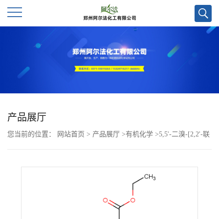
公
司
首
页
产品展厅
您当前的位置：
网站首页
>
产品展厅
>
有机化学
>
5,5'-二溴-[2,2'-联
公
噻吩]-4,4'-二羧酸二乙酯CAS号1263417-58-8;科研试剂优势供应,郑州
司
实验室直发,欢迎咨询!
介
绍