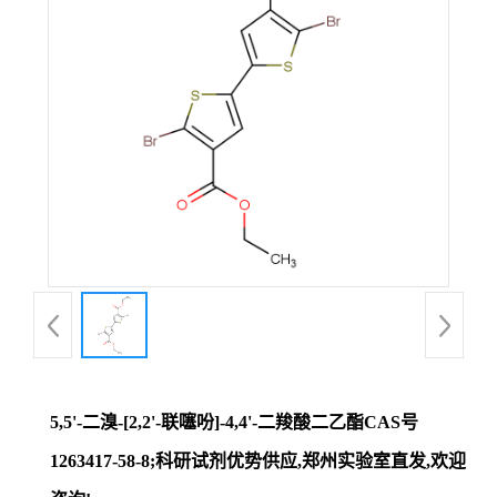
证
书
荣
誉
产
品
展
5,5'-二溴-[2,2'-联噻吩]-4,4'-二羧酸二乙酯CAS号
厅
1263417-58-8;科研试剂优势供应,郑州实验室直发,欢迎
联