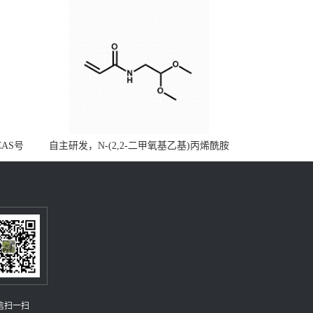
CAS号
自主研发，N-(2,2-二甲氧基乙基)丙烯酰胺
，质量保
CAS号49707-23-5；丙烯酰胺类单体优势供
级可供应
应，公斤级现货，质量保障，量多优惠，欢
迎咨询！
信扫一扫