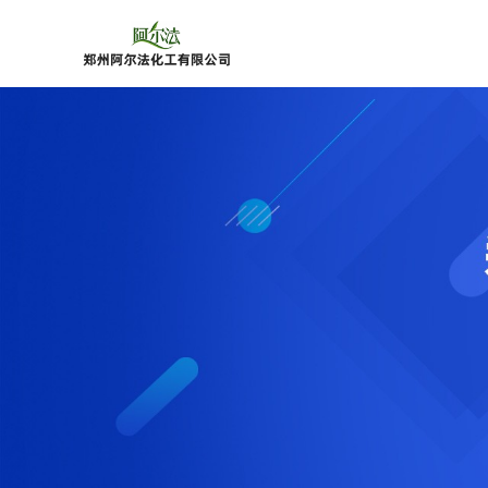
公
司
首
页
公
司
介
绍