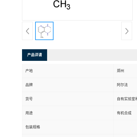
系
方
式
产品详请
在
产地
郑州
线
品牌
阿尔法
留
货号
自有实验室和
言
用途
有机合成
包装规格