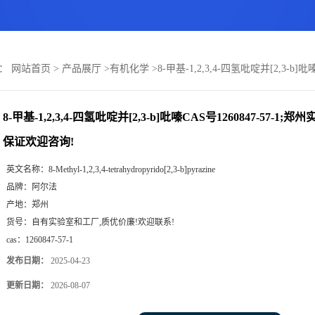
置：
网站首页
>
产品展厅
>
有机化学
>
8-甲基-1,2,3,4-四氢吡啶并[2,3-
8-甲基-1,2,3,4-四氢吡啶并[2,3-b]吡嗪CAS号1260847-57-
保证欢迎咨询!
英文名称：
8-Methyl-1,2,3,4-tetrahydropyrido[2,3-b]pyrazine
品牌：
阿尔法
产地：
郑州
货号：
自有实验室和工厂,质优价廉!欢迎联系!
cas：
1260847-57-1
发布日期：
2025-04-23
更新日期：
2026-08-07