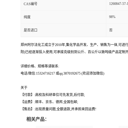
1260847-57-
CAS编号
98%
纯度
是否进口
否
郑州阿尔法化工成立于2010年,集化学品开发、生产、销售为一体,可
阳)已经逐渐投入使用,可承接克级别到公斤、百公斤以致吨级产品定制开
详细价格、规格等请联系:
电话/微信:15324716217 或qq:3870192675 (欢迎添加微信)
关于
【付款】:高校及科研单位可先发货,后付款;
【运费】:顺丰、京东、德邦,全国包邮;
【售后】:出现质量问题,全额退款,并承担来回运费!
相关产品：