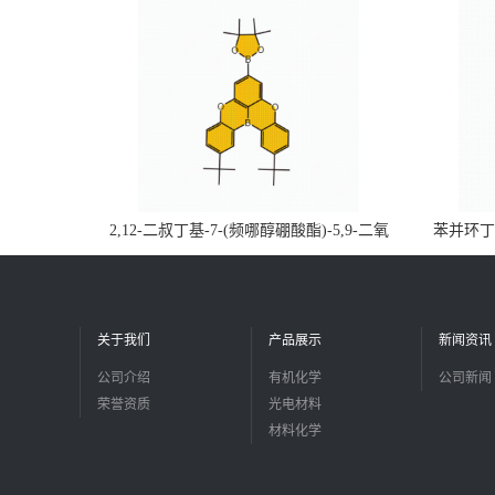
2,12-二叔丁基-7-(频哪醇硼酸酯)-5,9-二氧
苯并环丁烯
杂-13b-硼萘并[3,2,1-de]蒽CAS号2648896-
品
28-8；优势供应，可按需分装，实验室现货
直发
关于我们
产品展示
新闻资讯
公司介绍
有机化学
公司新闻
荣誉资质
光电材料
材料化学