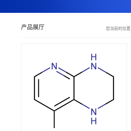
证
书
产品展厅
您当前的位
荣
誉
产
品
展
厅
联