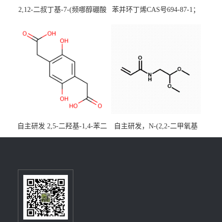
2,12-二叔丁基-7-(频哪醇硼酸
苯并环丁烯CAS号694-87-1；
酯)-5,9-二氧杂-13b-硼萘并
优势主营产品，现货直发，
[3,2,1-de]蒽CAS号2648896-
大小包装均可
28-8；优势供应，可按需分
装，实验室现货直发
自主研发 2,5-二羟基-1,4-苯二
自主研发，N-(2,2-二甲氧基
乙酸CAS号5488-16-4；公斤
乙基)丙烯酰胺CAS号49707-
级现货优势供应，质量保
23-5；丙烯酰胺类单体优势供
障，价格优惠，欢迎咨询！
应，公斤级现货，质量保
百公斤级可供应
障，量多优惠，欢迎咨询！