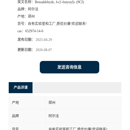
英文名称：
Benzaldehyde, 4-(1-butynyl)- (9CI)
品牌：
阿尔法
系
产地：
郑州
货号：
自有实验室和工厂,质优价廉!欢迎联系!
方
cas：
652974-14-6
式
发布日期：
2025-04-29
更新日期：
2026-08-07
在
发送咨询信息
线
留
产品详请
言
产地
郑州
品牌
阿尔法
货号
自有实验室和工厂,质优价廉!欢迎联系!