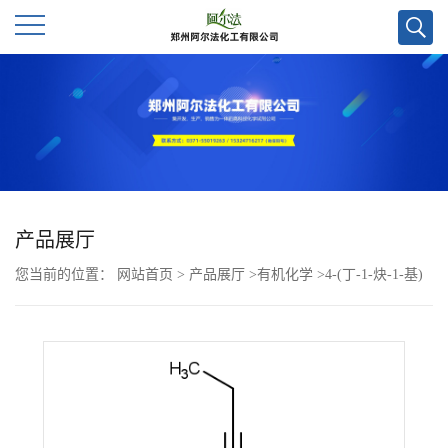
公
司
首
页
产品展厅
您当前的位置：
网站首页
>
产品展厅
>
有机化学
>
4-(丁-1-炔-1-基)
公
苯甲醛CAS号652974-14-6;科研试剂优势供应
司
介
绍