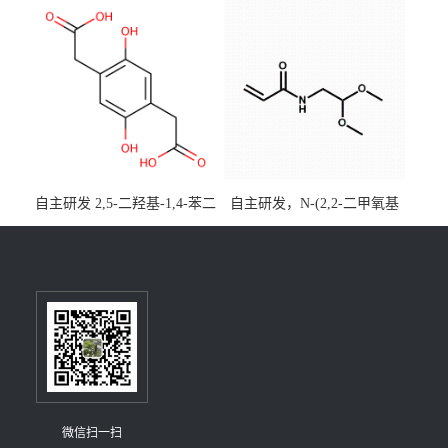
[3,2,1-de]蒽CAS号2648896-
大小包装均可
28-8；优势供应，可按需分
装，实验室现货直发
自主研发 2,5-二羟基-1,4-苯二
自主研发，N-(2,2-二甲氧基
乙酸CAS号5488-16-4；公斤
乙基)丙烯酰胺CAS号49707-
级现货优势供应，质量保
23-5；丙烯酰胺类单体优势供
障，价格优惠，欢迎咨询！
应，公斤级现货，质量保
百公斤级可供应
障，量多优惠，欢迎咨询！
微信扫一扫