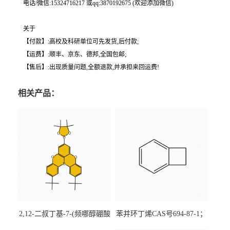
电话/微信:15324716217 或qq:3870192675 (欢迎添加微信)
关于
【付款】:高校及科研单位可先发货,后付款;
【运费】:顺丰、京东、德邦,全国包邮;
【售后】:出现质量问题,全额退款,并承担来回运费!
相关产品：
2,12-二叔丁基-7-(频哪醇硼酸
苯并环丁烯CAS号694-87-1；
酯)-5,9-二氧杂-13b-硼萘并
优势主营产品，现货直发，