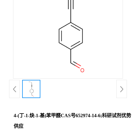
证
书
荣
誉
产
品
展
4-(丁-1-炔-1-基)苯甲醛CAS号652974-14-6;科研试剂优势
厅
供应
联