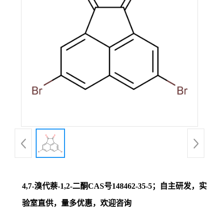
证
书
荣
誉
产
品
展
4,7-溴代萘-1,2-二酮CAS号148462-35-5；自主研发，实
厅
验室直供，量多优惠，欢迎咨询
联