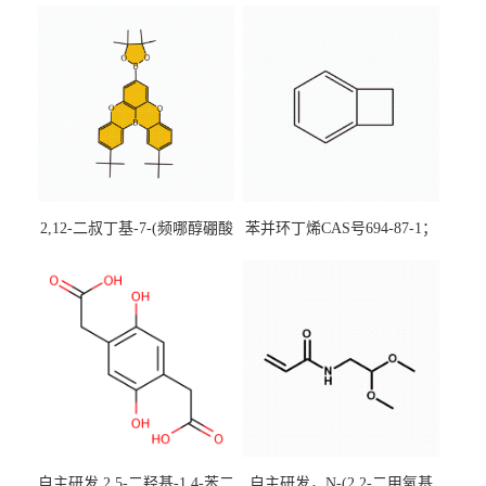
2,12-二叔丁基-7-(频哪醇硼酸
苯并环丁烯CAS号694-87-1；
酯)-5,9-二氧杂-13b-硼萘并
优势主营产品，现货直发，
[3,2,1-de]蒽CAS号2648896-
大小包装均可
28-8；优势供应，可按需分
装，实验室现货直发
自主研发 2,5-二羟基-1,4-苯二
自主研发，N-(2,2-二甲氧基