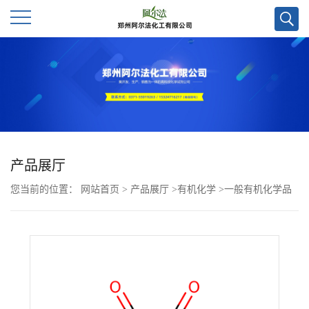
公
司
首
页
产品展厅
您当前的位置：
网站首页
>
产品展厅
>
有机化学
>
一般有机化学品
公
>
4,7-溴代萘-1,2-二酮CAS号148462-35-5；自主研发，实验室直供，
司
量多优惠，欢迎咨询
介
绍