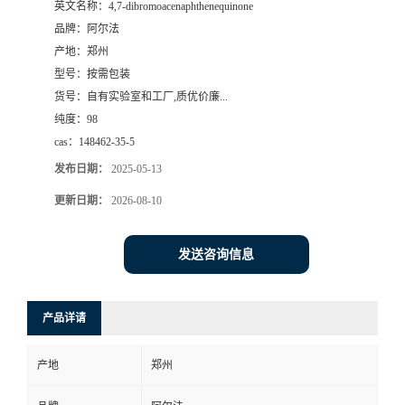
英文名称：
4,7-dibromoacenaphthenequinone
品牌：
阿尔法
系
产地：
郑州
型号：
按需包装
方
货号：
自有实验室和工厂,质优价廉...
纯度：
98
式
cas：
148462-35-5
在
发布日期：
2025-05-13
更新日期：
2026-08-10
线
发送咨询信息
留
言
产品详请
产地
郑州