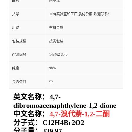
品牌
阿尔法
货号
自有实验室和工厂,质优价廉!欢迎联系!
用途
有机合成
包装规格
按需包装
148462-35-5
CAS编号
98%
纯度
是否进口
否
英文名称：
4,7-
dibromoacenaphthylene-1,2-dione
中文名称：
4,7-溴代萘-1,2-二酮
分子式：
C12H4Br2O2
分子量：
339.97