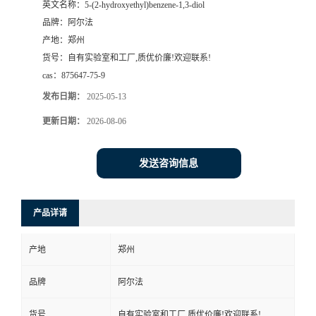
英文名称：
5-(2-hydroxyethyl)benzene-1,3-diol
品牌：
阿尔法
系
产地：
郑州
货号：
自有实验室和工厂,质优价廉!欢迎联系!
方
cas：
875647-75-9
式
发布日期：
2025-05-13
更新日期：
2026-08-06
在
发送咨询信息
线
留
产品详请
言
产地
郑州
品牌
阿尔法
货号
自有实验室和工厂,质优价廉!欢迎联系!