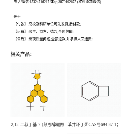
电话/微信:15324716217 或qq:3870192675 (欢迎添加微信)
关于
【付款】:高校及科研单位可先发货,后付款;
【运费】:顺丰、京东、德邦,全国包邮;
【售后】:出现质量问题,全额退款,并承担来回运费!
相关产品：
2,12-二叔丁基-7-(频哪醇硼酸
苯并环丁烯CAS号694-87-1；
酯)-5,9-二氧杂-13b-硼萘并
优势主营产品，现货直发，