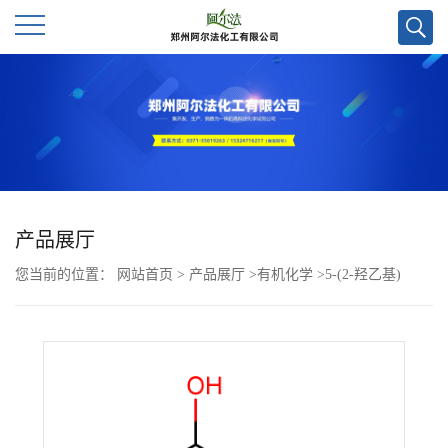
公
司
首
页
产品展厅
您当前的位置：
网站首页
>
产品展厅
>
有机化学
>
5-(2-羟乙基)
公
苯-1,3-二酚cas号875647-75-9;科研试剂优势供应,欢迎咨询!
司
介
绍