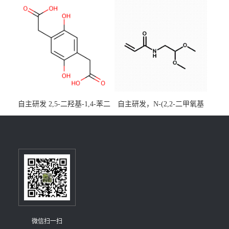
[3,2,1-de]蒽CAS号2648896-
大小包装均可
28-8；优势供应，可按需分
装，实验室现货直发
自主研发 2,5-二羟基-1,4-苯二
自主研发，N-(2,2-二甲氧基
乙酸CAS号5488-16-4；公斤
乙基)丙烯酰胺CAS号49707-
级现货优势供应，质量保
23-5；丙烯酰胺类单体优势供
障，价格优惠，欢迎咨询！
应，公斤级现货，质量保
百公斤级可供应
障，量多优惠，欢迎咨询！
微信扫一扫