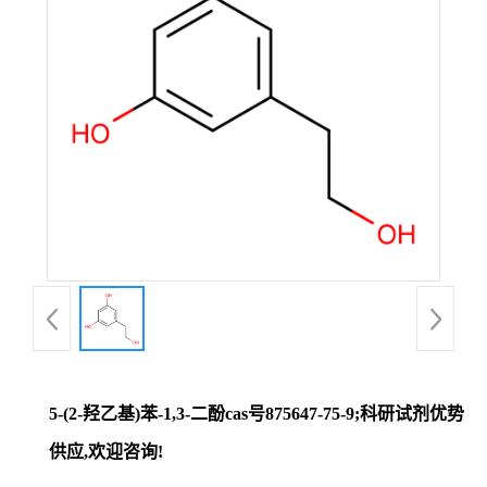
证
书
荣
誉
产
品
展
5-(2-羟乙基)苯-1,3-二酚cas号875647-75-9;科研试剂优势
厅
供应,欢迎咨询!
联