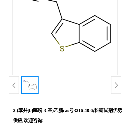
证
书
荣
誉
产
品
展
2-(苯并[b]噻吩-3-基)乙腈cas号3216-48-6;科研试剂优势
厅
供应,欢迎咨询!
联