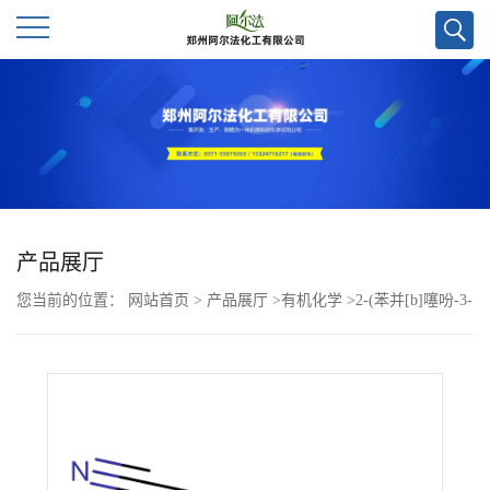
公
司
首
页
产品展厅
您当前的位置：
网站首页
>
产品展厅
>
有机化学
>
2-(苯并[b]噻吩-3-
公
基)乙腈cas号3216-48-6;科研试剂优势供应,欢迎咨询!
司
介
绍