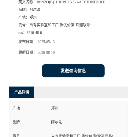
英文名称：
BENZO[B]THIOPHENE-3-ACETONITRILE
品牌：
阿尔法
系
产地：
郑州
货号：
自有实验室和工厂,质优价廉!欢迎联系!
方
cas：
3216-48-6
式
发布日期：
2025-05-13
更新日期：
2026-08-10
在
发送咨询信息
线
留
产品详请
言
产地
郑州
品牌
阿尔法
货号
自有实验室和工厂,质优价廉!欢迎联系!