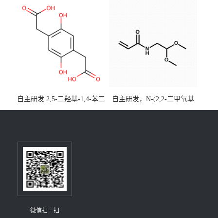
[3,2,1-de]蒽CAS号2648896-
大小包装均可
28-8；优势供应，可按需分
装，实验室现货直发
自主研发 2,5-二羟基-1,4-苯二
自主研发，N-(2,2-二甲氧基
乙酸CAS号5488-16-4；公斤
乙基)丙烯酰胺CAS号49707-
级现货优势供应，质量保
23-5；丙烯酰胺类单体优势供
障，价格优惠，欢迎咨询！
应，公斤级现货，质量保
百公斤级可供应
障，量多优惠，欢迎咨询！
微信扫一扫