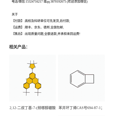
电话/微信:15324716217 或qq:3870192675 (欢迎添加微信)
关于
【付款】:高校及科研单位可先发货,后付款;
【运费】:顺丰、京东、德邦,全国包邮;
【售后】:出现质量问题,全额退款,并承担来回运费!
相关产品：
2,12-二叔丁基-7-(频哪醇硼酸
苯并环丁烯CAS号694-87-1；
酯)-5,9-二氧杂-13b-硼萘并
优势主营产品，现货直发，