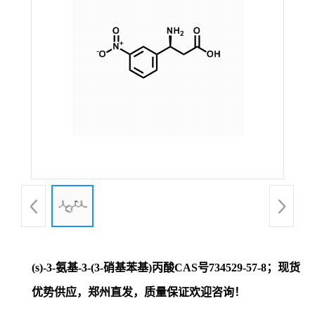
证
书
荣
誉
产
品
展
(s)-3-氨基-3-(3-硝基苯基)丙酸CAS号734529-57-8；现货
厅
优势供应，郑州直发，质量保证欢迎咨询！
联