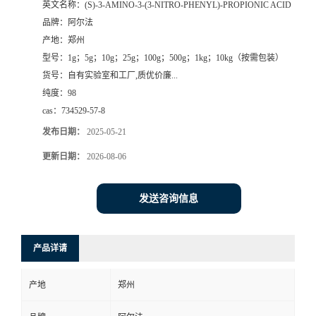
英文名称：
(S)-3-AMINO-3-(3-NITRO-PHENYL)-PROPIONIC ACID
品牌：
阿尔法
系
产地：
郑州
型号：
1g；5g；10g；25g；100g；500g；1kg；10kg（按需包装）
方
货号：
自有实验室和工厂,质优价廉...
纯度：
98
式
cas：
734529-57-8
在
发布日期：
2025-05-21
更新日期：
2026-08-06
线
发送咨询信息
留
言
产品详请
产地
郑州