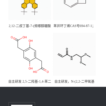
2,12-二叔丁基-7-(频哪醇硼酸
苯并环丁烯CAS号694-87-1；
酯)-5,9-二氧杂-13b-硼萘并
优势主营产品，现货直发，
[3,2,1-de]蒽CAS号2648896-
大小包装均可
28-8；优势供应，可按需分
装，实验室现货直发
自主研发 2,5-二羟基-1,4-苯二
自主研发，N-(2,2-二甲氧基
乙酸CAS号5488-16-4；公斤
乙基)丙烯酰胺CAS号49707-
级现货优势供应，质量保
23-5；丙烯酰胺类单体优势供
障，价格优惠，欢迎咨询！
应，公斤级现货，质量保
百公斤级可供应
障，量多优惠，欢迎咨询！