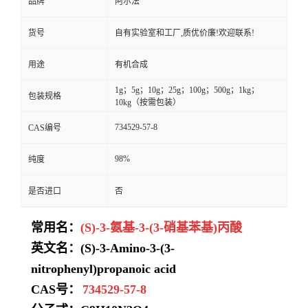
品牌
阿尔法
货号
自有实验室和工厂,质优价廉!欢迎联系!
用途
有机合成
1g；5g；10g；25g；100g；500g；1kg；
包装规格
10kg（按需包装）
734529-57-8
CAS编号
98%
纯度
是否进口
否
常用名：
(S)-3-氨基-3-(3-硝基苯基)丙酸
英文名：
(S)-3-Amino-3-(3-
nitrophenyl)propanoic acid
CAS号：
734529-57-8