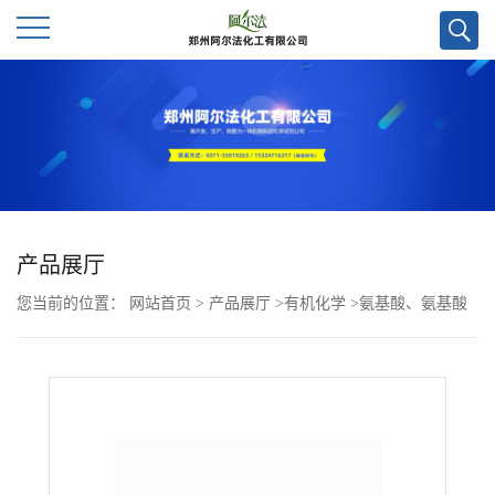
公
司
首
页
产品展厅
您当前的位置：
网站首页
>
产品展厅
>
有机化学
>
氨基酸、氨基酸
公
及其衍生物
>
(s)-3-氨基-3-(3-硝基苯基)丙酸CAS号734529-57-8；现
司
货优势供应，郑州直发，质量保证欢迎咨询！
介
绍