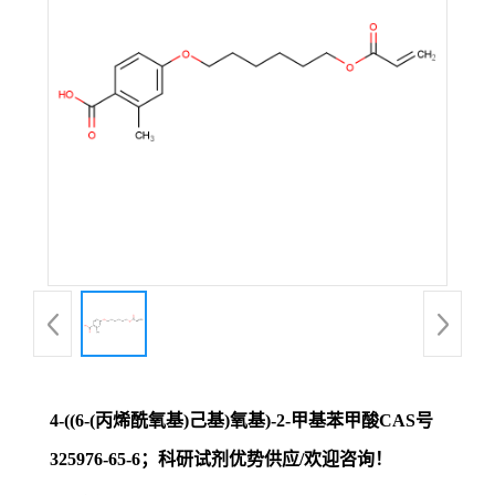
证
书
荣
誉
产
品
展
4-((6-(丙烯酰氧基)己基)氧基)-2-甲基苯甲酸CAS号
厅
325976-65-6；科研试剂优势供应/欢迎咨询！
联