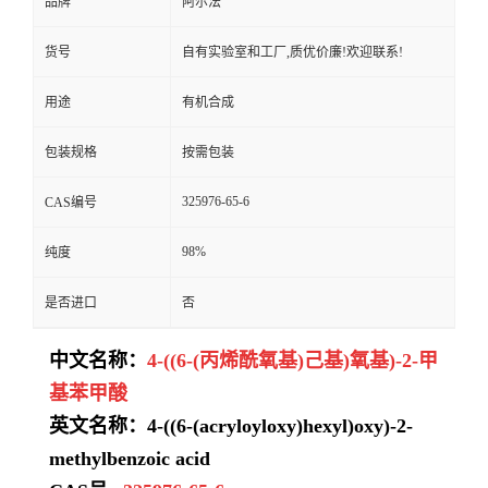
品牌
阿尔法
货号
自有实验室和工厂,质优价廉!欢迎联系!
用途
有机合成
包装规格
按需包装
325976-65-6
CAS编号
98%
纯度
是否进口
否
中文名称：
4-((6-(丙烯酰氧基)己基)氧基)-2-甲
基苯甲酸
英文名称：4-((6-(acryloyloxy)hexyl)oxy)-2-
methylbenzoic acid