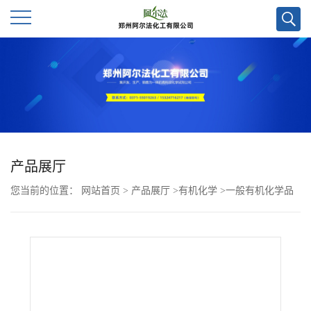
公
司
首
页
产品展厅
您当前的位置：
网站首页
>
产品展厅
>
有机化学
>
一般有机化学品
公
>
4-((6-(丙烯酰氧基)己基)氧基)-2-甲基苯甲酸CAS号325976-65-6；科
司
研试剂优势供应/欢迎咨询！
介
绍