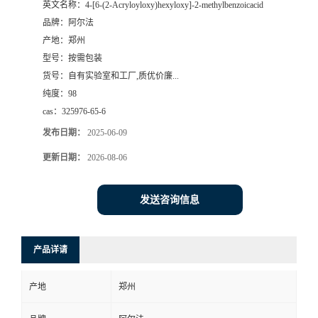
英文名称：
4-[6-(2-Acryloyloxy)hexyloxy]-2-methylbenzoicacid
品牌：
阿尔法
系
产地：
郑州
型号：
按需包装
方
货号：
自有实验室和工厂,质优价廉...
纯度：
98
式
cas：
325976-65-6
在
发布日期：
2025-06-09
更新日期：
2026-08-06
线
发送咨询信息
留
言
产品详请
产地
郑州