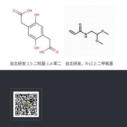
酯)-5,9-二氧杂-13b-硼萘并
优势主营产品，现货直发，
[3,2,1-de]蒽CAS号2648896-
大小包装均可
28-8；优势供应，可按需分
装，实验室现货直发
自主研发 2,5-二羟基-1,4-苯二
自主研发，N-(2,2-二甲氧基
乙酸CAS号5488-16-4；公斤
乙基)丙烯酰胺CAS号49707-
级现货优势供应，质量保
23-5；丙烯酰胺类单体优势供
障，价格优惠，欢迎咨询！
应，公斤级现货，质量保
百公斤级可供应
障，量多优惠，欢迎咨询！