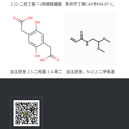
2,12-二叔丁基-7-(频哪醇硼酸
苯并环丁烯CAS号694-87-1；
酯)-5,9-二氧杂-13b-硼萘并
优势主营产品，现货直发，
[3,2,1-de]蒽CAS号2648896-
大小包装均可
28-8；优势供应，可按需分
装，实验室现货直发
自主研发 2,5-二羟基-1,4-苯二
自主研发，N-(2,2-二甲氧基
乙酸CAS号5488-16-4；公斤
乙基)丙烯酰胺CAS号49707-
级现货优势供应，质量保
23-5；丙烯酰胺类单体优势供
障，价格优惠，欢迎咨询！
应，公斤级现货，质量保
百公斤级可供应
障，量多优惠，欢迎咨询！