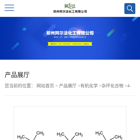
公
司
首
页
产品展厅
您当前的位置：
网站首页
>
产品展厅
>
有机化学
>
杂环化合物
>
4-
公
溴-2,7-二叔丁基-9,9-二甲基-5-苯基-9H-黄原烯CAS号1638221-04-1；
司
科研试剂优势供应/欢迎咨询！
介
绍