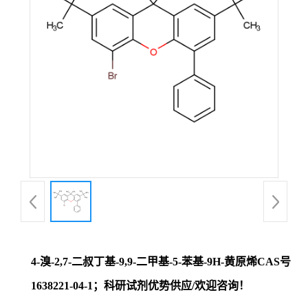
证
书
荣
誉
产
品
展
4-溴-2,7-二叔丁基-9,9-二甲基-5-苯基-9H-黄原烯CAS号
厅
1638221-04-1；科研试剂优势供应/欢迎咨询！
联