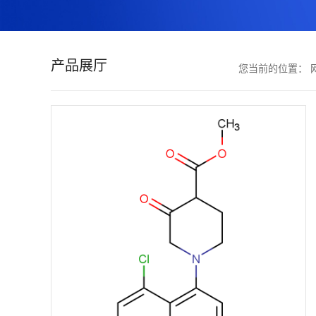
证
书
产品展厅
您当前的位置：
荣
誉
产
品
展
厅
联