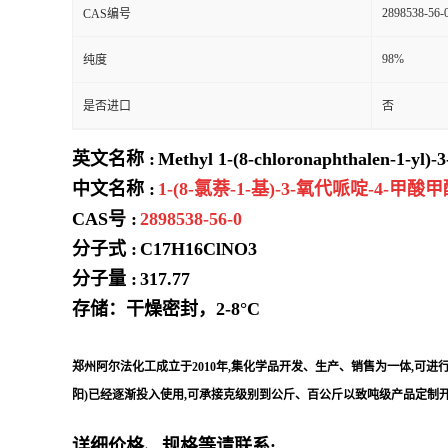
2898538-56-
CAS编号
98%
纯度
是否进口
否
英文名称 :
Methyl 1-(8-chloronaphthalen-1-yl)-3
中文名称 :
1-(8-氯萘-1-基)-3-氧代哌啶-4-甲酸
CAS号 :
2898538-56-0
分子式 :
C17H16ClNO3
分子量 :
317.77
存储：干燥密封，2-8°C
郑州阿尔法化工成立于2010年,集化学品开发、生产、销售为一体,可
阳)已经逐渐投入使用,可承接克级别到公斤、百公斤以致吨级产品定制开
详细价格、规格等请联系: