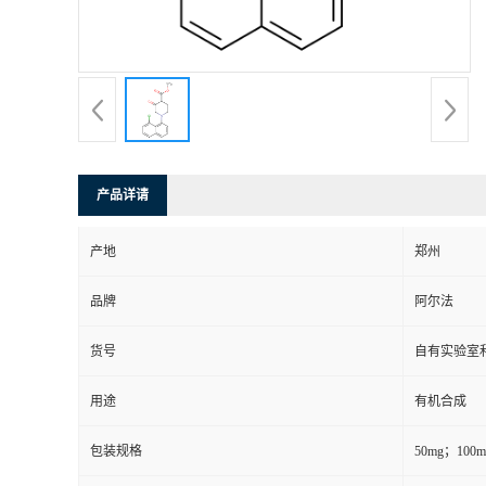
系
方
式
产品详请
在
产地
郑州
线
品牌
阿尔法
留
货号
自有实验室和
言
用途
有机合成
包装规格
50mg；10