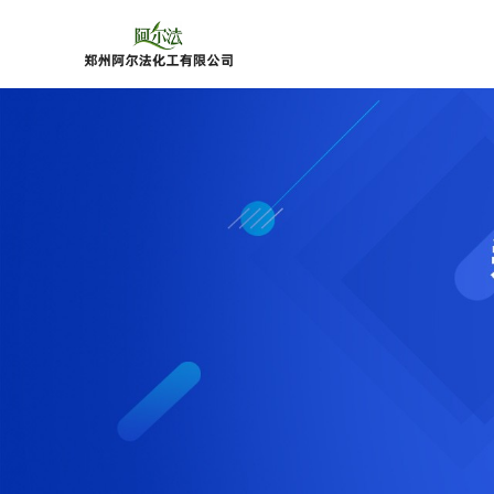
公
司
首
页
公
司
介
绍