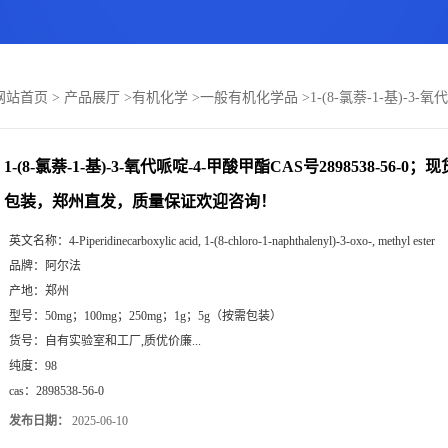
网站首页
>
产品展厅
>
有机化学
>
一般有机化学品
>
1-(8-氯萘-1-基)-3
1-(8-氯萘-1-基)-3-氧代哌啶-4-甲酸甲酯CAS号2898538-56
包装，郑州直发，质量保证欢迎咨询！
英文名称：
4-Piperidinecarboxylic acid, 1-(8-chloro-1-naphthalenyl)-3-oxo-, methyl ester
品牌：
阿尔法
产地：
郑州
型号：
50mg；100mg；250mg；1g；5g（按需包装）
货号：
自有实验室和工厂,质优价廉...
纯度：
98
cas：
2898538-56-0
发布日期：
2025-06-10