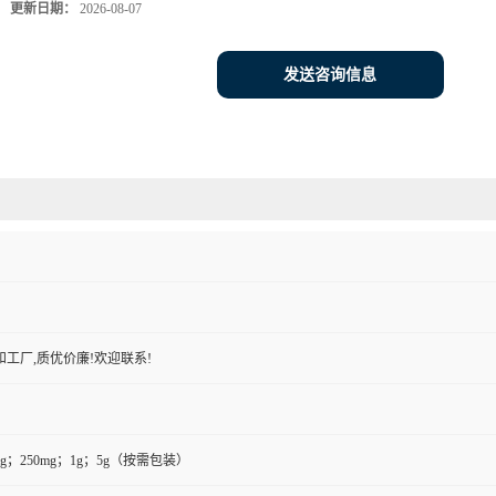
更新日期：
2026-08-07
发送咨询信息
工厂,质优价廉!欢迎联系!
0mg；250mg；1g；5g（按需包装）