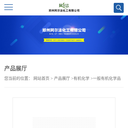
公
司
首
页
产品展厅
您当前的位置：
网站首页
>
产品展厅
>
有机化学
>
一般有机化学品
公
>
4-（2-羟丙基）-2-甲氧基苯酚CAS号20736-21-4
司
介
绍