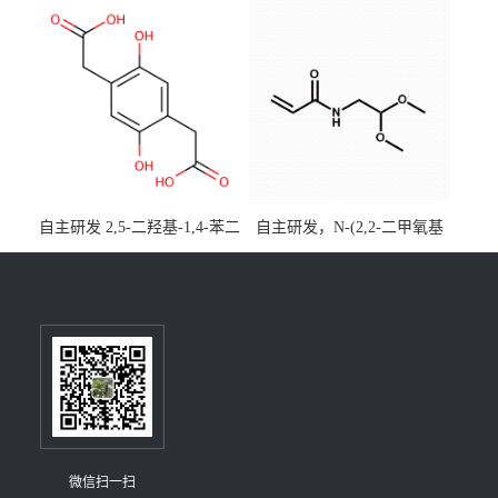
[3,2,1-de]蒽CAS号2648896-
大小包装均可
28-8；优势供应，可按需分
装，实验室现货直发
自主研发 2,5-二羟基-1,4-苯二
自主研发，N-(2,2-二甲氧基
乙酸CAS号5488-16-4；公斤
乙基)丙烯酰胺CAS号49707-
级现货优势供应，质量保
23-5；丙烯酰胺类单体优势供
障，价格优惠，欢迎咨询！
应，公斤级现货，质量保
百公斤级可供应
障，量多优惠，欢迎咨询！
微信扫一扫