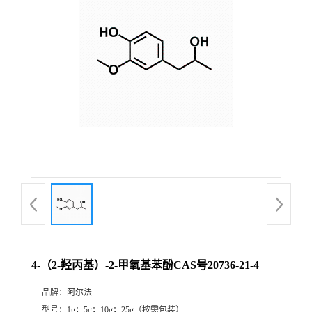
证
书
荣
誉
产
品
展
4-（2-羟丙基）-2-甲氧基苯酚CAS号20736-21-4
厅
品牌：
阿尔法
联
型号：
1g；5g；10g；25g（按需包装）