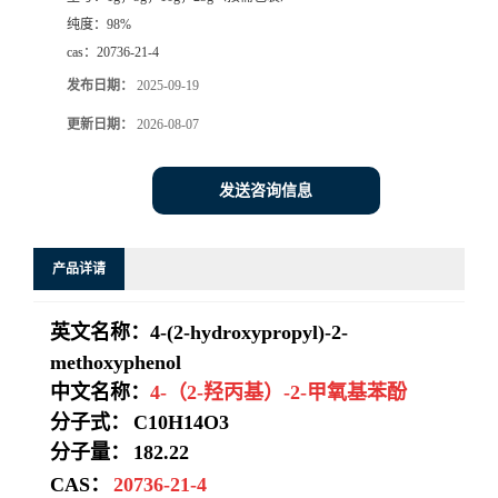
纯度：
98%
系
cas：
20736-21-4
发布日期：
2025-09-19
方
更新日期：
2026-08-07
式
发送咨询信息
在
线
产品详请
留
英文名称：
4-(2-hydroxypropyl)-2-
methoxyphenol
言
中文名称：
4-（2-羟丙基）-2-甲氧基苯酚
分子式：
C10H14O3
分子量：
182.22
CAS：
20736-21-4