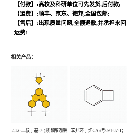
【付款】:高校及科研单位可先发货,后付款;
【运费】:顺丰、京东、德邦,全国包邮;
【售后】:出现质量问题,全额退款,并承担来回
运费!
相关产品：
2,12-二叔丁基-7-(频哪醇硼酸
苯并环丁烯CAS号694-87-1；
酯)-5,9-二氧杂-13b-硼萘并
优势主营产品，现货直发，