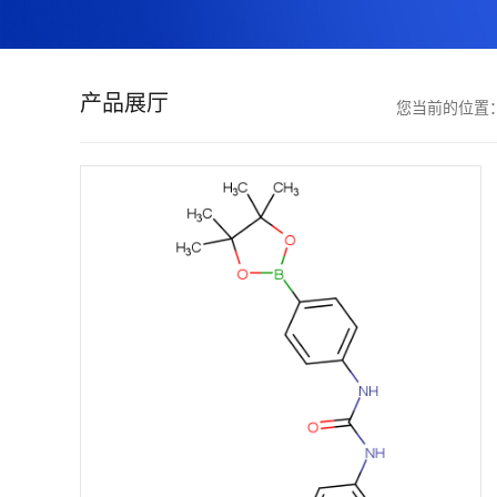
证
书
产品展厅
您当前的位置
荣
誉
产
品
展
厅
联