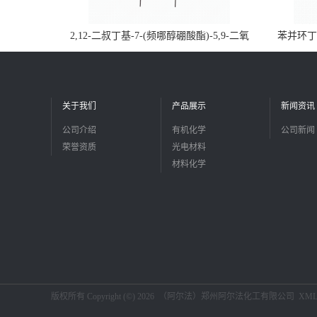
2,12-二叔丁基-7-(频哪醇硼酸酯)-5,9-二氧
苯并环丁烯
杂-13b-硼萘并[3,2,1-de]蒽CAS号2648896-
品
28-8；优势供应，可按需分装，实验室现货
直发
关于我们
产品展示
新闻资讯
公司介绍
有机化学
公司新闻
荣誉资质
光电材料
材料化学
版权所有 Copyright (©) 2026
（阿尔法）郑州阿尔法化工有限公司
XM