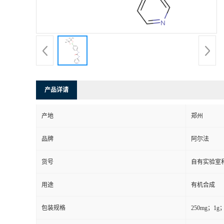
系
方
式
产品详请
在
产地
郑州
线
品牌
阿尔法
留
货号
自有实验室和
言
用途
有机合成
包装规格
250mg；1