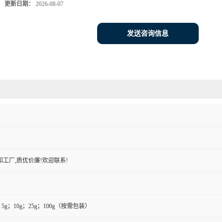
更新日期：
2026-08-07
发送咨询信息
工厂,质优价廉!欢迎联系!
g；5g；10g；25g；100g（按需包装）