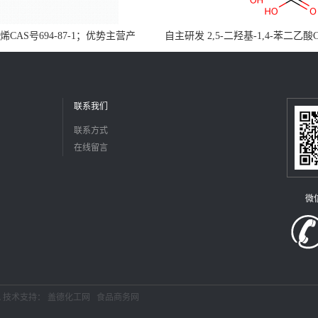
CAS号694-87-1；优势主营产
自主研发 2,5-二羟基-1,4-苯二乙酸
，现货直发，大小包装均可
5488-16-4；公斤级现货优势供应
障，价格优惠，欢迎咨询！百公斤
联系我们
联系方式
在线留言
微
L
技术支持：
盖德化工网
食品商务网