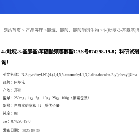
：
网站首页
>
产品展厅
>
硼烷、硼酸、硼酸酯衍生物
>
4-(吡啶-3-基脲基
4-(吡啶-3-基脲基)苯硼酸频哪醇酯CAS号874298-19-8；科研
询！
英文名称：
N-3-pyridinyl-N'-[4-(4,4,5,5-tetramethyl-1,3,2-dioxaborolan-2-yl)phenyl]Urea
品牌：
阿尔法
产地：
郑州
型号：
250mg；1g；5g；10g；25g；100g（按需包装）
货号：
自有实验室和工厂,质优价廉...
纯度：
98
cas：
874298-19-8
发布日期：
2025-09-30