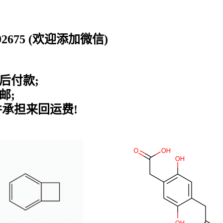
0192675 (欢迎添加微信)
后付款;
邮;
并承担来回运费!