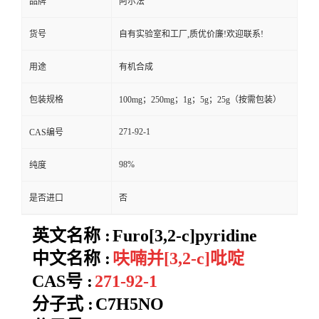
品牌
阿尔法
货号
自有实验室和工厂,质优价廉!欢迎联系!
用途
有机合成
包装规格
100mg；250mg；1g；5g；25g（按需包装）
271-92-1
CAS编号
98%
纯度
是否进口
否
英文名称 :
Furo[3,2-c]pyridine
中文名称 :
呋喃并[3,2-c]吡啶
CAS号 :
271-92-1
分子式 :
C7H5NO