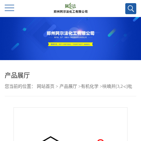
公
司
首
页
产品展厅
您当前的位置：
网站首页
>
产品展厅
>
有机化学
>
呋喃并[3,2-c]吡
公
啶CAS号271-92-1；科研试剂优势供应，实验室直发，质量保证欢迎
司
咨询！
介
绍