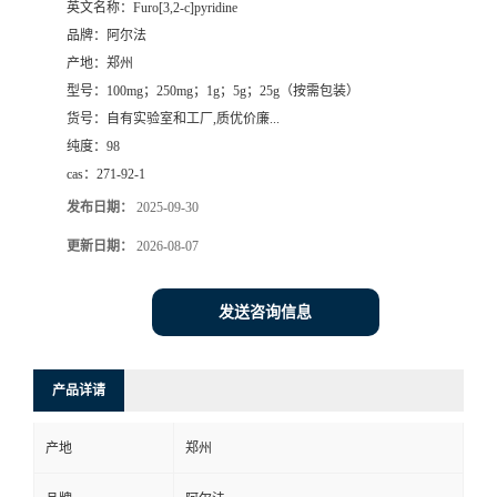
英文名称：
Furo[3,2-c]pyridine
品牌：
阿尔法
系
产地：
郑州
型号：
100mg；250mg；1g；5g；25g（按需包装）
方
货号：
自有实验室和工厂,质优价廉...
纯度：
98
式
cas：
271-92-1
在
发布日期：
2025-09-30
更新日期：
2026-08-07
线
发送咨询信息
留
言
产品详请
产地
郑州