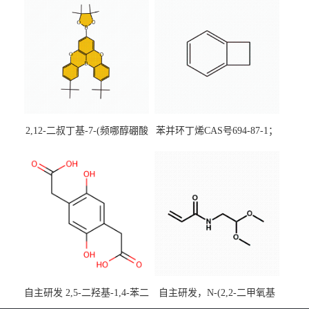
2,12-二叔丁基-7-(频哪醇硼酸
苯并环丁烯CAS号694-87-1；
酯)-5,9-二氧杂-13b-硼萘并
优势主营产品，现货直发，
[3,2,1-de]蒽CAS号2648896-
大小包装均可
28-8；优势供应，可按需分
装，实验室现货直发
自主研发 2,5-二羟基-1,4-苯二
自主研发，N-(2,2-二甲氧基