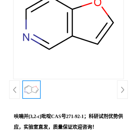
证
书
荣
誉
产
品
展
呋喃并[3,2-c]吡啶CAS号271-92-1；科研试剂优势供
厅
应，实验室直发，质量保证欢迎咨询！
联