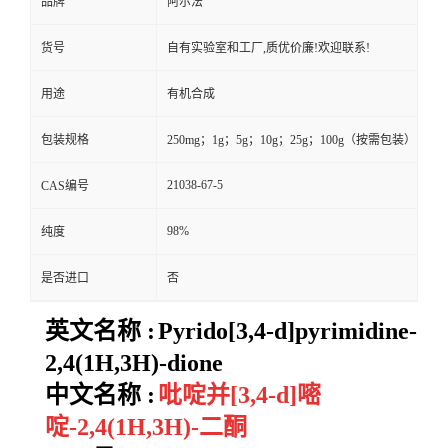
品牌
阿尔法
货号
自有实验室和工厂,质优价廉!欢迎联系!
用途
有机合成
包装规格
250mg；1g；5g；10g；25g；100g（按需包装）
21038-67-5
CAS编号
98%
纯度
是否进口
否
英文名称 :
Pyrido[3,4-d]pyrimidine-
2,4(1H,3H)-dione
中文名称 :
吡啶并[3,4-d]嘧
啶-2,4(1H,3H)-二酮