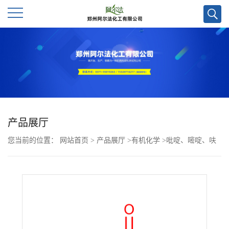
公
司
首
页
产品展厅
您当前的位置：
网站首页
>
产品展厅
>
有机化学
>
吡啶、嘧啶、呋
公
喃、炔烃
>
吡啶并[3,4-d]嘧啶-2,4(1H,3H)-二酮CAS号21038-67-5；优
司
势供应，现货直发，质量保证欢迎咨询！
介
绍