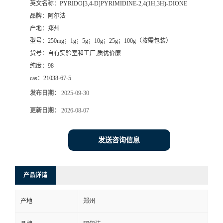
英文名称：
PYRIDO[3,4-D]PYRIMIDINE-2,4(1H,3H)-DIONE
品牌：
阿尔法
系
产地：
郑州
型号：
250mg；1g；5g；10g；25g；100g（按需包装）
方
货号：
自有实验室和工厂,质优价廉...
纯度：
98
式
cas：
21038-67-5
在
发布日期：
2025-09-30
更新日期：
2026-08-07
线
发送咨询信息
留
言
产品详请
产地
郑州