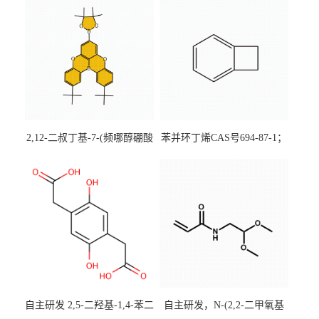
2,12-二叔丁基-7-(频哪醇硼酸
苯并环丁烯CAS号694-87-1；
酯)-5,9-二氧杂-13b-硼萘并
优势主营产品，现货直发，
[3,2,1-de]蒽CAS号2648896-
大小包装均可
28-8；优势供应，可按需分
装，实验室现货直发
自主研发 2,5-二羟基-1,4-苯二
自主研发，N-(2,2-二甲氧基