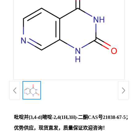
证
书
荣
誉
产
品
展
吡啶并[3,4-d]嘧啶-2,4(1H,3H)-二酮CAS号21038-67-5；
厅
优势供应，现货直发，质量保证欢迎咨询！
联