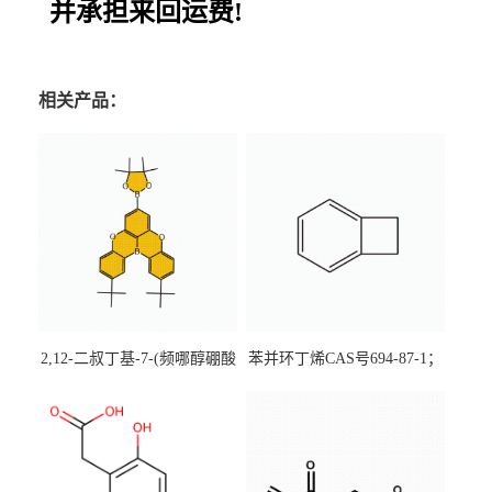
并承担来回运费!
相关产品：
2,12-二叔丁基-7-(频哪醇硼酸
苯并环丁烯CAS号694-87-1；
酯)-5,9-二氧杂-13b-硼萘并
优势主营产品，现货直发，
[3,2,1-de]蒽CAS号2648896-
大小包装均可
28-8；优势供应，可按需分
装，实验室现货直发