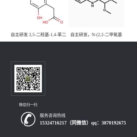
自主研发 2,5-二羟基-1,4-苯二
自主研发，N-(2,2-二甲氧基
乙酸CAS号5488-16-4；公斤
乙基)丙烯酰胺CAS号49707-
级现货优势供应，质量保
23-5；丙烯酰胺类单体优势供
障，价格优惠，欢迎咨询！
应，公斤级现货，质量保
百公斤级可供应
障，量多优惠，欢迎咨询！
微信扫一扫
服务咨询热线
15324716217（同微信）qq：3870192675