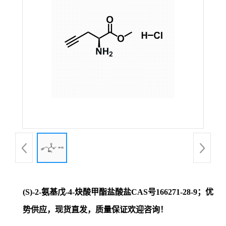
证
书
荣
誉
产
品
展
(S)-2-氨基戊-4-炔酸甲酯盐酸盐CAS号166271-28-9；优
厅
势供应，现货直发，质量保证欢迎咨询！
联