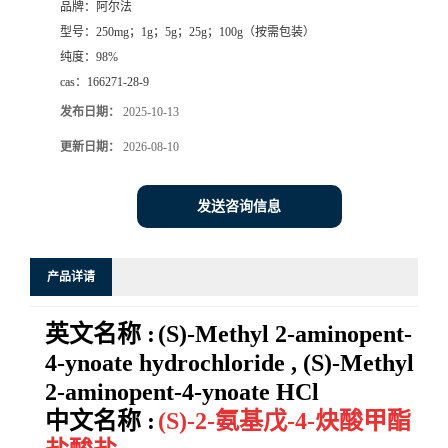
品牌：
阿尔法
型号：
250mg；1g；5g；25g；100g（按需包装）
系
纯度：
98%
cas：
166271-28-9
方
发布日期：
2025-10-13
式
更新日期：
2026-08-10
在
发送咨询信息
线
产品详请
留
英文名称 :
(S)-Methyl 2-aminopent-
言
4-ynoate hydrochloride , (S)-Methyl
2-aminopent-4-ynoate HCl
中文名称 :
(S)-2-氨基戊-4-炔酸甲酯