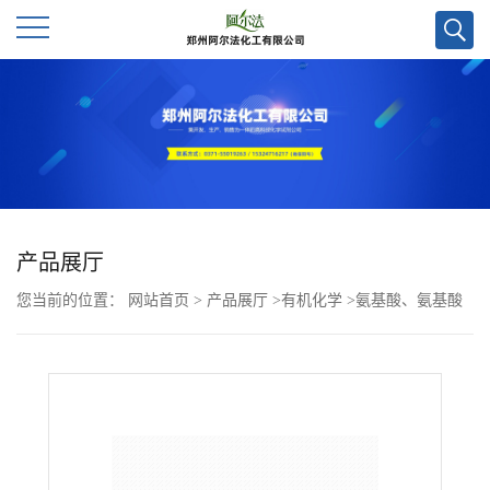
公
司
首
页
产品展厅
您当前的位置：
网站首页
>
产品展厅
>
有机化学
>
氨基酸、氨基酸
公
及其衍生物
>
(S)-2-氨基戊-4-炔酸甲酯盐酸盐CAS号166271-28-9；优
司
势供应，现货直发，质量保证欢迎咨询！
介
绍