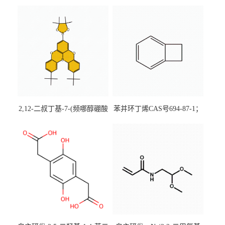
2,12-二叔丁基-7-(频哪醇硼酸
苯并环丁烯CAS号694-87-1；
酯)-5,9-二氧杂-13b-硼萘并
优势主营产品，现货直发，
[3,2,1-de]蒽CAS号2648896-
大小包装均可
28-8；优势供应，可按需分
装，实验室现货直发