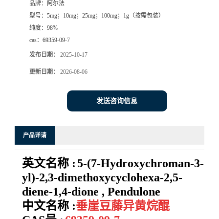
品牌：
阿尔法
型号：
5mg；10mg；25mg；100mg；1g（按需包装）
系
纯度：
98%
cas：
69359-09-7
方
发布日期：
2025-10-17
式
更新日期：
2026-08-06
在
发送咨询信息
线
产品详请
留
英文名称 :
5-(7-Hydroxychroman-3-
言
yl)-2,3-dimethoxycyclohexa-2,5-
diene-1,4-dione , Pendulone
中文名称 :
垂崖豆藤异黄烷醌