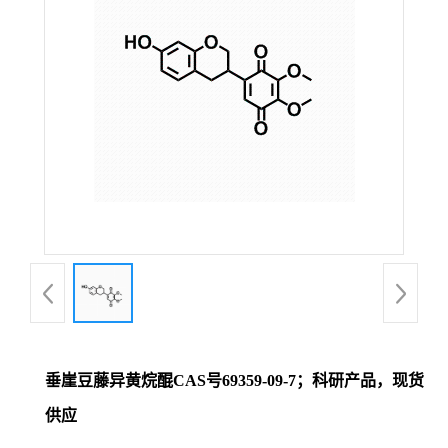
证
书
荣
誉
产
品
展
垂崖豆藤异黄烷醌CAS号69359-09-7；科研产品，现货
厅
供应
联