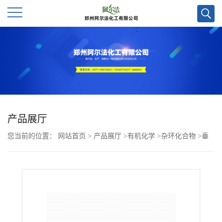
公
司
首
页
产品展厅
您当前的位置：
网站首页
>
产品展厅
>
有机化学
>
杂环化合物
>
垂
公
崖豆藤异黄烷醌CAS号69359-09-7；科研产品，现货供应
司
介
绍