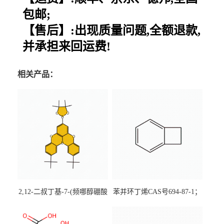
包邮;
【售后】:出现质量问题,全额退款,
并承担来回运费!
相关产品：
2,12-二叔丁基-7-(频哪醇硼酸
苯并环丁烯CAS号694-87-1；
酯)-5,9-二氧杂-13b-硼萘并
优势主营产品，现货直发，
[3,2,1-de]蒽CAS号2648896-
大小包装均可