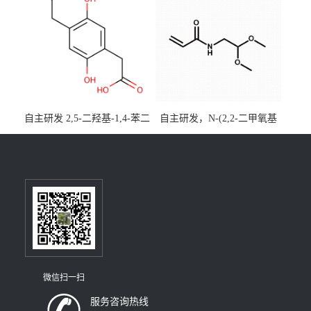
28-8；优势供应，可按需分
装，实验室现货直发
自主研发 2,5-二羟基-1,4-苯二
自主研发，N-(2,2-二甲氧基
乙酸CAS号5488-16-4；公斤
乙基)丙烯酰胺CAS号49707-
级现货优势供应，质量保
23-5；丙烯酰胺类单体优势供
障，价格优惠，欢迎咨询！
应，公斤级现货，质量保
百公斤级可供应
障，量多优惠，欢迎咨询！
微信扫一扫
服务咨询热线