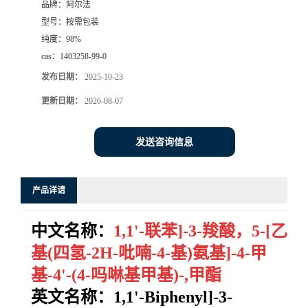
品牌：
阿尔法
型号：
按需包装
系
纯度：
98%
cas：
1403258-99-0
方
发布日期：
2025-10-23
式
更新日期：
2026-08-07
在
发送咨询信息
线
产品详请
留
中文名称：
1,1'-联苯]-3-羧酸，5-[乙
言
基(四氢-2H-吡喃-4-基)氨基]-4-甲
基-4'-(4-吗啉基甲基)-,甲酯
英文名称：1,1'-Biphenyl]-3-