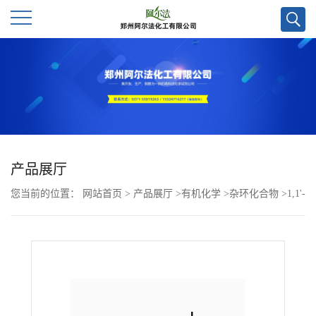
公
司
首
页
产品展厅
您当前的位置：
网站首页
>
产品展厅
>
有机化学
>
杂环化合物
>
1,1'-
公
联苯]-3-羧酸，5-[乙基(四氢-2H-吡喃-4-基)氨基]-4-甲基-4'-(4-吗啉基
司
甲基)-,甲酯CAS号1403258-99-0
介
绍