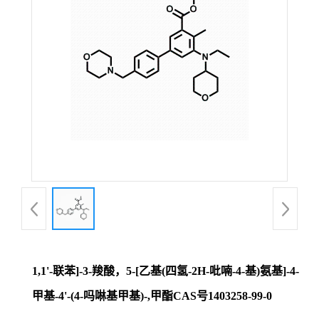
证
书
荣
誉
产
品
展
1,1'-联苯]-3-羧酸，5-[乙基(四氢-2H-吡喃-4-基)氨基]-4-
厅
甲基-4'-(4-吗啉基甲基)-,甲酯CAS号1403258-99-0
联