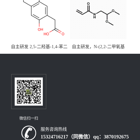
装，实验室现货直发
自主研发 2,5-二羟基-1,4-苯二
自主研发，N-(2,2-二甲氧基
乙酸CAS号5488-16-4；公斤
乙基)丙烯酰胺CAS号49707-
级现货优势供应，质量保
23-5；丙烯酰胺类单体优势供
障，价格优惠，欢迎咨询！
应，公斤级现货，质量保
百公斤级可供应
障，量多优惠，欢迎咨询！
微信扫一扫
服务咨询热线
15324716217（同微信）qq：3870192675