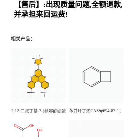
【售后】:出现质量问题,全额退款,
并承担来回运费!
相关产品：
2,12-二叔丁基-7-(频哪醇硼酸
苯并环丁烯CAS号694-87-1；
酯)-5,9-二氧杂-13b-硼萘并
优势主营产品，现货直发，
[3,2,1-de]蒽CAS号2648896-
大小包装均可
28-8；优势供应，可按需分