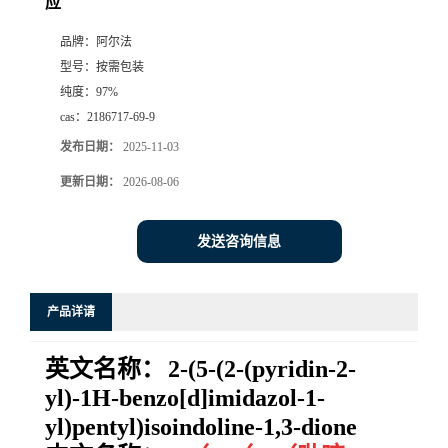
应
系
品牌：
阿尔法
型号：
按需包装
方
纯度：
97%
cas：
2186717-69-9
式
发布日期：
2025-11-03
更新日期：
2026-08-06
在
线
发送咨询信息
留
产品详请
言
英文名称：
2-(5-(2-(pyridin-2-
yl)-1H-benzo[d]imidazol-1-
yl)pentyl)isoindoline-1,3-dione