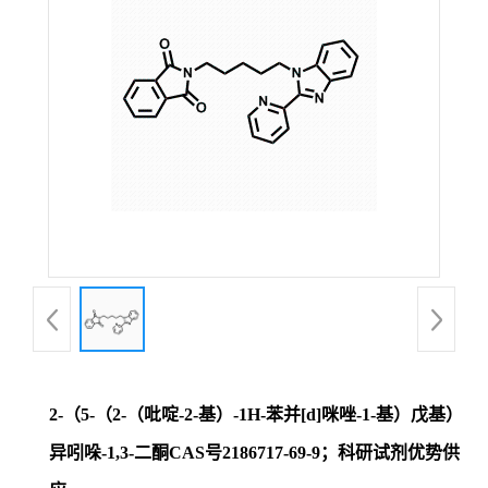
证
书
荣
誉
产
品
展
2-（5-（2-（吡啶-2-基）-1H-苯并[d]咪唑-1-基）戊基）
厅
异吲哚-1,3-二酮CAS号2186717-69-9；科研试剂优势供
联