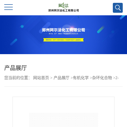
公
司
首
页
产品展厅
您当前的位置：
网站首页
>
产品展厅
>
有机化学
>
杂环化合物
>
2-
公
（5-（2-（吡啶-2-基）-1H-苯并[d]咪唑-1-基）戊基）异吲哚-1,3-二
司
酮CAS号2186717-69-9；科研试剂优势供应
介
绍