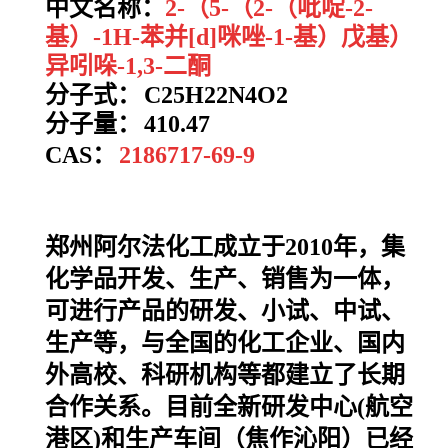
中文名称：
2-（5-（2-（吡啶-2-
基）-1H-苯并[d]咪唑-1-基）戊基）
异吲哚-1,3-二酮
分子式：
C25H22N4O2
分子量：
410.47
CAS：
2186717-69-9
郑州阿尔法化工成立于2010年，集
化学品开发、生产、销售为一体，
可进行产品的研发、小试、中试、
生产等，与全国的化工企业、国内
外高校、科研机构等都建立了长期
合作关系。目前全新研发中心(航空
港区)和生产车间（焦作沁阳）已经