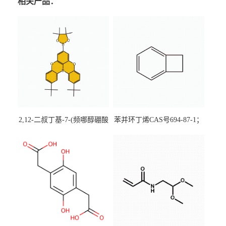
相关产品：
2,12-二叔丁基-7-(频哪醇硼酸
苯并环丁烯CAS号694-87-1；
酯)-5,9-二氧杂-13b-硼萘并
优势主营产品，现货直发，
[3,2,1-de]蒽CAS号2648896-
大小包装均可
28-8；优势供应，可按需分
装，实验室现货直发