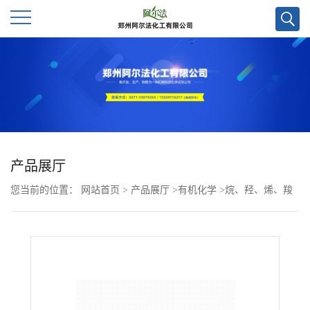
公
司
首
页
产品展厅
您当前的位置：
网站首页
>
产品展厅
>
有机化学
>
烷、羟、烯、羧
公
酸
>
2-氟-3'-甲基-[1,1'-联苯]-4-羧酸CAS号1261993-08-1；羧基化合
司
物优势供应，欢迎咨询
介
绍