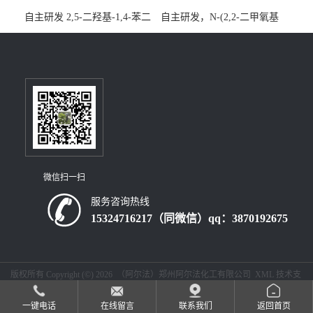
自主研发 2,5-二羟基-1,4-苯二
自主研发，N-(2,2-二甲氧基
乙酸CAS号5488-16-4；公斤
乙基)丙烯酰胺CAS号49707-
级现货优势供应，质量保
23-5；丙烯酰胺类单体优势供
障，价格优惠，欢迎咨询！
应，公斤级现货，质量保
百公斤级可供应
障，量多优惠，欢迎咨询！
微信扫一扫
服务咨询热线
15324716217（同微信）qq：3870192675
版权所有 Copyright (©) 2026
（阿尔法）郑州阿尔法化工有限公司
XML
技术支
持：
盖德化工网
食品商务网
一键电话
在线留言
联系我们
返回首页