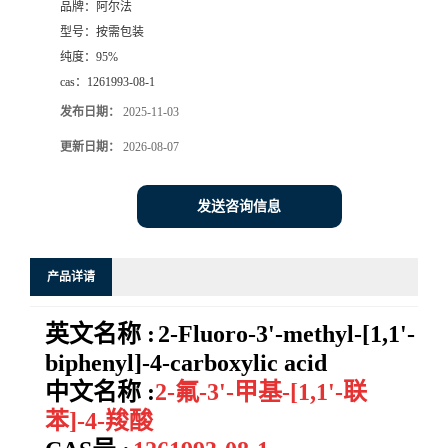
品牌：
阿尔法
型号：
按需包装
系
纯度：
95%
cas：
1261993-08-1
方
发布日期：
2025-11-03
式
更新日期：
2026-08-07
在
发送咨询信息
线
产品详请
留
英文名称 :
2-Fluoro-3'-methyl-[1,1'-
言
biphenyl]-4-carboxylic acid
中文名称 :
2-氟-3'-甲基-[1,1'-联
苯]-4-羧酸