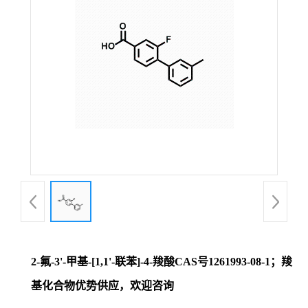
证
书
荣
誉
产
品
展
2-氟-3'-甲基-[1,1'-联苯]-4-羧酸CAS号1261993-08-1；羧
厅
基化合物优势供应，欢迎咨询
联