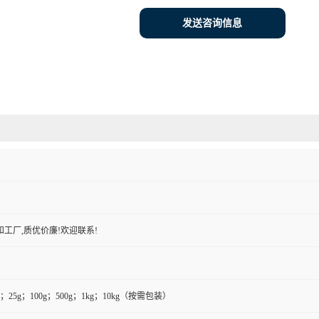
发送咨询信息
工厂,质优价廉!欢迎联系!
g；25g；100g；500g；1kg；10kg（按需包装）