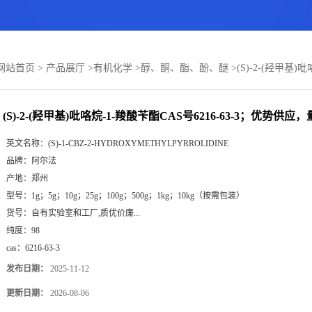
网站首页
>
产品展厅
>
有机化学
>
醇、酮、酯、酚、醚
>
(S)-2-(羟甲基
(S)-2-(羟甲基)吡咯烷-1-羧酸苄酯CAS号6216-63-3；优势供
英文名称：
(S)-1-CBZ-2-HYDROXYMETHYLPYRROLIDINE
品牌：
阿尔法
产地：
郑州
型号：
1g；5g；10g；25g；100g；500g；1kg；10kg（按需包装）
货号：
自有实验室和工厂,质优价廉...
纯度：
98
cas：
6216-63-3
发布日期：
2025-11-12
更新日期：
2026-08-06