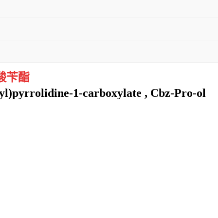
羧酸苄酯
l)pyrrolidine-1-carboxylate , Cbz-Pro-ol