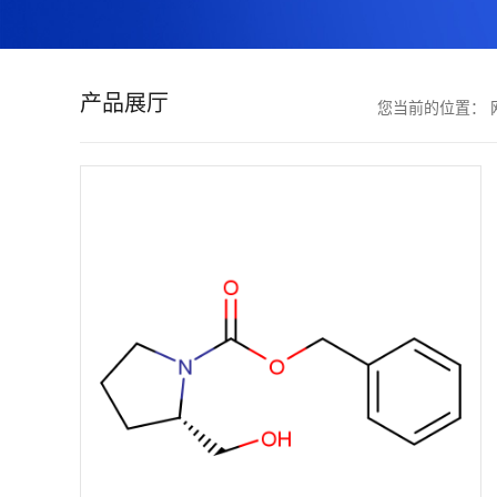
证
书
产品展厅
您当前的位置：
荣
誉
产
品
展
厅
联