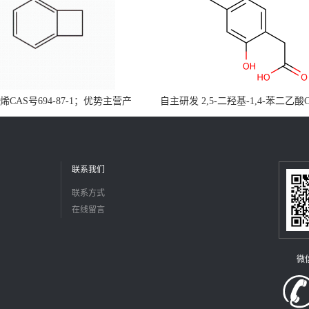
CAS号694-87-1；优势主营产
自主研发 2,5-二羟基-1,4-苯二乙酸
，现货直发，大小包装均可
5488-16-4；公斤级现货优势供应
障，价格优惠，欢迎咨询！百公斤
联系我们
联系方式
在线留言
微