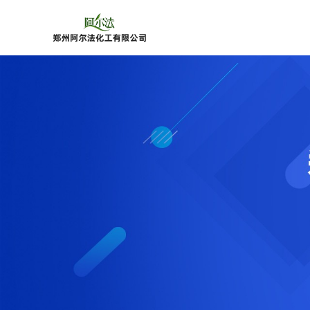
公
司
首
页
公
司
介
绍