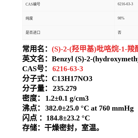
6216-63-3
CAS编号
98%
纯度
是否进口
否
常用名：
(S)-2-(羟甲基)吡咯烷-1-
英文名：
Benzyl (S)-2-(hydroxymethy
CAS号：
6216-63-3
分子式：
C13H17NO3
分子量：
235.279
密度：
1.2±0.1 g/cm3
沸点：
382.0±25.0 °C at 760 mmHg
闪点
：
184.8±23.2 °C
存储：干燥密封，室温。