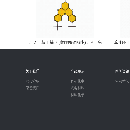
2,12-二叔丁基-7-(频哪醇硼酸酯)-5,9-二氧
苯并环丁烯
杂-13b-硼萘并[3,2,1-de]蒽CAS号2648896-
品
28-8；优势供应，可按需分装，实验室现货
直发
关于我们
产品展示
新闻资讯
公司介绍
有机化学
公司新闻
荣誉资质
光电材料
材料化学