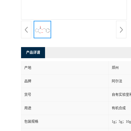
系
方
式
产品详请
在
产地
郑州
线
品牌
阿尔法
留
货号
自有实验室和
言
用途
有机合成
包装规格
1g；5g；10