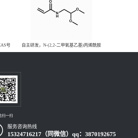
CAS号
自主研发，N-(2,2-二甲氧基乙基)丙烯酰胺
，质量保
CAS号49707-23-5；丙烯酰胺类单体优势供
级可供应
应，公斤级现货，质量保障，量多优惠，欢
迎咨询！
信扫一扫
服务咨询热线
15324716217（同微信）qq：3870192675