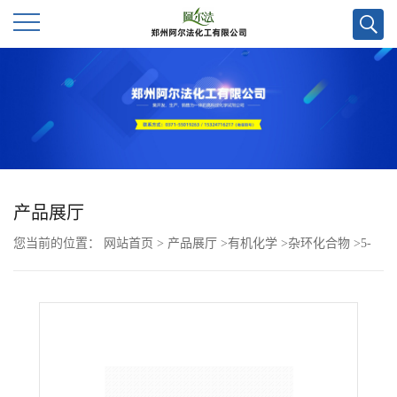
公
司
首
页
产品展厅
您当前的位置：
网站首页
>
产品展厅
>
有机化学
>
杂环化合物
>
5-
公
氯-1-苯并噻吩-3-甲醛CAS号16296-68-7；现货
司
介
绍