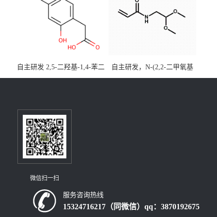
装，实验室现货直发
自主研发 2,5-二羟基-1,4-苯二
自主研发，N-(2,2-二甲氧基
乙酸CAS号5488-16-4；公斤
乙基)丙烯酰胺CAS号49707-
级现货优势供应，质量保
23-5；丙烯酰胺类单体优势供
障，价格优惠，欢迎咨询！
应，公斤级现货，质量保
百公斤级可供应
障，量多优惠，欢迎咨询！
微信扫一扫
服务咨询热线
15324716217（同微信）qq：3870192675