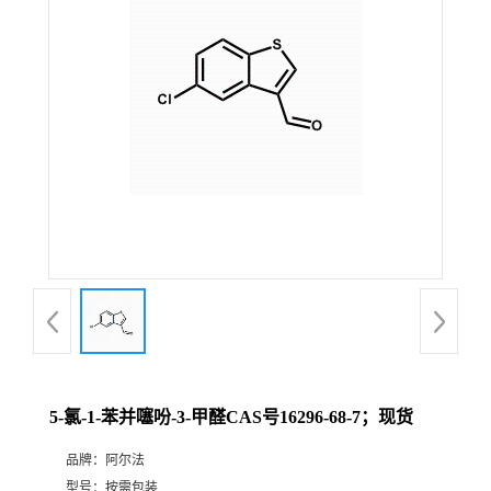
证
书
荣
誉
产
品
展
5-氯-1-苯并噻吩-3-甲醛CAS号16296-68-7；现货
厅
品牌：
阿尔法
联
型号：
按需包装