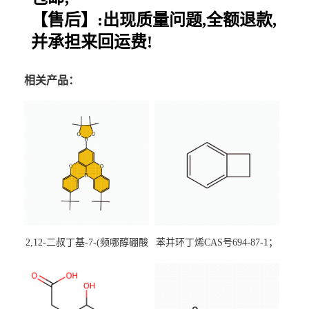
【售后】:出现质量问题,全额退款,
并承担来回运费!
相关产品：
2,12-二叔丁基-7-(频哪醇硼酸
苯并环丁烯CAS号694-87-1；
酯)-5,9-二氧杂-13b-硼萘并
优势主营产品，现货直发，
[3,2,1-de]蒽CAS号2648896-
大小包装均可
28-8；优势供应，可按需分