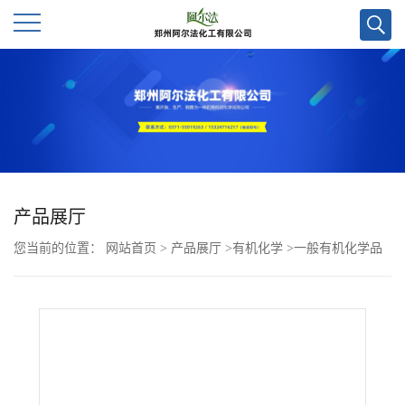
公
司
首
页
产品展厅
您当前的位置：
网站首页
>
产品展厅
>
有机化学
>
一般有机化学品
公
>
二甲氨基乙酰肼CAS号55-85-6；优势供应，量多优惠，现货
司
介
绍