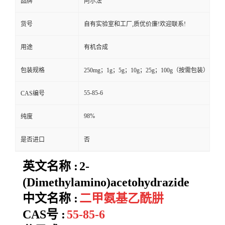
品牌
阿尔法
货号
自有实验室和工厂,质优价廉!欢迎联系!
用途
有机合成
包装规格
250mg；1g；5g；10g；25g；100g（按需包装）
55-85-6
CAS编号
98%
纯度
是否进口
否
英文名称 :
2-
(Dimethylamino)acetohydrazide
中文名称 :
二甲氨基乙酰肼
CAS号 :
55-85-6