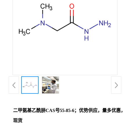
证
书
荣
誉
产
品
展
二甲氨基乙酰肼CAS号55-85-6；优势供应，量多优惠，
厅
现货
联