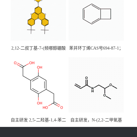
2,12-二叔丁基-7-(频哪醇硼酸
苯并环丁烯CAS号694-87-1；
酯)-5,9-二氧杂-13b-硼萘并
优势主营产品，现货直发，
[3,2,1-de]蒽CAS号2648896-
大小包装均可
28-8；优势供应，可按需分
装，实验室现货直发
自主研发 2,5-二羟基-1,4-苯二
自主研发，N-(2,2-二甲氧基
乙酸CAS号5488-16-4；公斤
乙基)丙烯酰胺CAS号49707-
级现货优势供应，质量保
23-5；丙烯酰胺类单体优势供