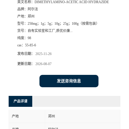
英文名称：
DIMETHYLAMINO-ACETIC ACID HYDRAZIDE
品牌：
阿尔法
系
产地：
郑州
型号：
250mg；1g；5g；10g；25g；100g（按需包装）
方
货号：
自有实验室和工厂,质优价廉...
纯度：
98
式
cas：
55-85-6
在
发布日期：
2025-11-26
更新日期：
2026-08-07
线
发送咨询信息
留
言
产品详请
产地
郑州