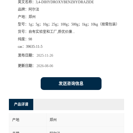
英文名称：
3,4-DIHYDROXYBENZHYDRAZIDE
品牌：
阿尔法
系
产地：
郑州
型号：
1g；5g；10g；25g；100g；500g；1kg；10kg（按需包装）
方
货号：
自有实验室和工厂,质优价廉...
纯度：
98
式
cas：
39635-11-5
在
发布日期：
2025-11-26
更新日期：
2026-08-06
线
发送咨询信息
留
言
产品详请
产地
郑州