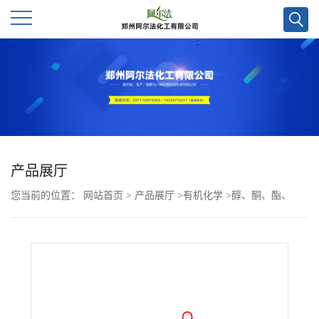
公
司
首
页
产品展厅
您当前的位置：
网站首页
>
产品展厅
>
有机化学
>
醇、酮、酯、
公
酚、醚
>
3,4-二羟基苯甲酰肼CAS号39635-11-5；优势供应，量多优
司
惠，现货
介
绍