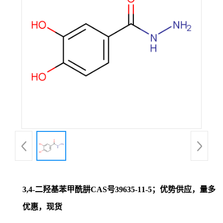
证
书
荣
誉
产
品
展
3,4-二羟基苯甲酰肼CAS号39635-11-5；优势供应，量多
厅
优惠，现货
联