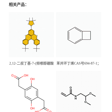
相关产品：
2,12-二叔丁基-7-(频哪醇硼酸
苯并环丁烯CAS号694-87-1；
酯)-5,9-二氧杂-13b-硼萘并
优势主营产品，现货直发，
[3,2,1-de]蒽CAS号2648896-
大小包装均可
28-8；优势供应，可按需分
装，实验室现货直发