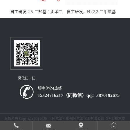
自主研发 2,5-二羟基-1,4-苯二
自主研发，N-(2,2-二甲氧基
乙酸CAS号5488-16-4；公斤
乙基)丙烯酰胺CAS号49707-
级现货优势供应，质量保
23-5；丙烯酰胺类单体优势供
障，价格优惠，欢迎咨询！
应，公斤级现货，质量保
百公斤级可供应
障，量多优惠，欢迎咨询！
微信扫一扫
服务咨询热线
15324716217（同微信）qq：3870192675
版权所有 Copyright (©) 2026
（阿尔法）郑州阿尔法化工有限公司
XML
技术支
持：
盖德化工网
食品商务网