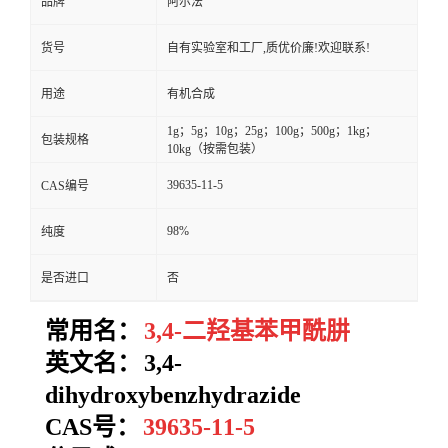
品牌
阿尔法
货号
自有实验室和工厂,质优价廉!欢迎联系!
用途
有机合成
1g；5g；10g；25g；100g；500g；1kg；
包装规格
10kg（按需包装）
39635-11-5
CAS编号
98%
纯度
是否进口
否
常用名：
3,4-二羟基苯甲酰肼
英文名：
3,4-
dihydroxybenzhydrazide
CAS号：
39635-11-5