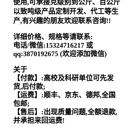
使用,可承接克级别到公斤、百公斤
以致吨级产品定制开发、代工等生
产,有兴趣的朋友欢迎联系咨询!!
详细价格、规格等请联系:
电话/微信:15324716217 或
qq:3870192675 (欢迎添加微信)
关于
【付款】:高校及科研单位可先发
货,后付款;
【运费】:顺丰、京东、德邦,全国
包邮;
【售后】:出现质量问题,全额退款,
并承担来回运费!