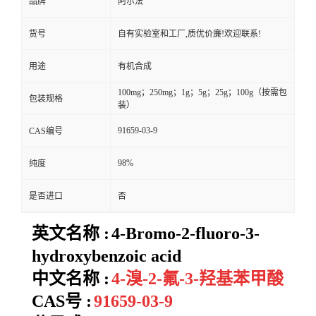
品牌
阿尔法
货号
自有实验室和工厂,质优价廉!欢迎联系!
用途
有机合成
100mg；250mg；1g；5g；25g；100g（按需包
包装规格
装）
91659-03-9
CAS编号
98%
纯度
是否进口
否
英文名称 :
4-Bromo-2-fluoro-3-
hydroxybenzoic acid
中文名称 :
4-溴-2-氟-3-羟基苯甲酸
CAS号 :
91659-03-9