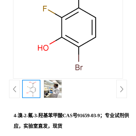
证
书
荣
誉
产
品
展
4-溴-2-氟-3-羟基苯甲酸CAS号91659-03-9；专业试剂供
厅
应，实验室直发，现货
联