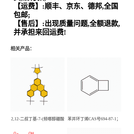
【运费】:顺丰、京东、德邦,全国
包邮;
【售后】:出现质量问题,全额退款,
并承担来回运费!
相关产品：
2,12-二叔丁基-7-(频哪醇硼酸
苯并环丁烯CAS号694-87-1；
酯)-5,9-二氧杂-13b-硼萘并
优势主营产品，现货直发，
[3,2,1-de]蒽CAS号2648896-
大小包装均可