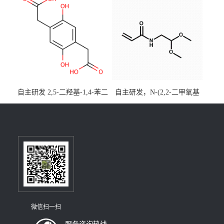
28-8；优势供应，可按需分
装，实验室现货直发
自主研发 2,5-二羟基-1,4-苯二
自主研发，N-(2,2-二甲氧基
乙酸CAS号5488-16-4；公斤
乙基)丙烯酰胺CAS号49707-
级现货优势供应，质量保
23-5；丙烯酰胺类单体优势供
障，价格优惠，欢迎咨询！
应，公斤级现货，质量保
百公斤级可供应
障，量多优惠，欢迎咨询！
微信扫一扫