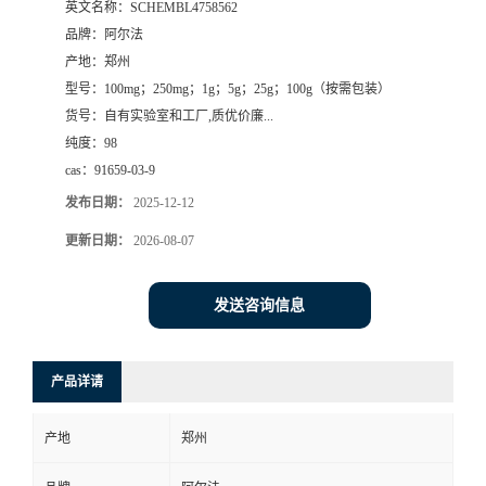
英文名称：
SCHEMBL4758562
品牌：
阿尔法
系
产地：
郑州
型号：
100mg；250mg；1g；5g；25g；100g（按需包装）
方
货号：
自有实验室和工厂,质优价廉...
纯度：
98
式
cas：
91659-03-9
在
发布日期：
2025-12-12
更新日期：
2026-08-07
线
发送咨询信息
留
言
产品详请
产地
郑州