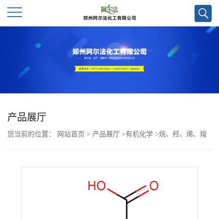
公
司
首
页
产品展厅
您当前的位置：
网站首页
>
产品展厅
>
有机化学
>
烷、羟、烯、羧
公
酸
>
4-溴-2-氟-3-羟基苯甲酸CAS号91659-03-9；专业试剂供应，实验
司
室直发，现货
介
绍