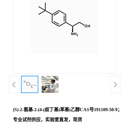
证
书
荣
誉
产
品
展
(S)-2-氨基-2-(4-(叔丁基)苯基)乙醇CAS号191109-50-9；
厅
专业试剂供应，实验室直发，现货
联