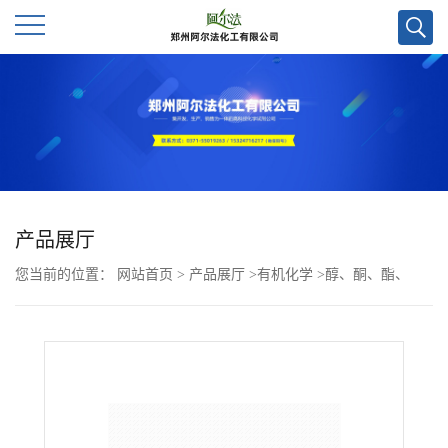
公
司
首
页
产品展厅
您当前的位置：
网站首页
>
产品展厅
>
有机化学
>
醇、酮、酯、
公
酚、醚
>
(S)-2-氨基-2-(4-(叔丁基)苯基)乙醇CAS号191109-50-9；专
司
业试剂供应，实验室直发，现货
介
绍