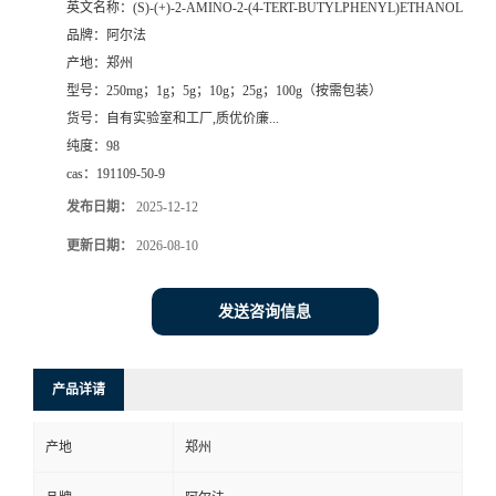
英文名称：
(S)-(+)-2-AMINO-2-(4-TERT-BUTYLPHENYL)ETHANOL
品牌：
阿尔法
系
产地：
郑州
型号：
250mg；1g；5g；10g；25g；100g（按需包装）
方
货号：
自有实验室和工厂,质优价廉...
纯度：
98
式
cas：
191109-50-9
在
发布日期：
2025-12-12
更新日期：
2026-08-10
线
发送咨询信息
留
言
产品详请
产地
郑州