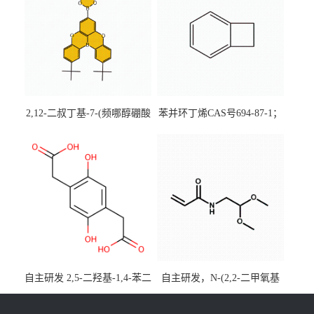
2,12-二叔丁基-7-(频哪醇硼酸
苯并环丁烯CAS号694-87-1；
酯)-5,9-二氧杂-13b-硼萘并
优势主营产品，现货直发，
[3,2,1-de]蒽CAS号2648896-
大小包装均可
28-8；优势供应，可按需分
装，实验室现货直发
自主研发 2,5-二羟基-1,4-苯二
自主研发，N-(2,2-二甲氧基
乙酸CAS号5488-16-4；公斤
乙基)丙烯酰胺CAS号49707-
级现货优势供应，质量保
23-5；丙烯酰胺类单体优势供