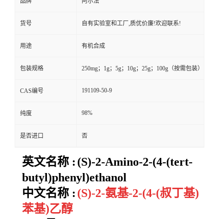
品牌
阿尔法
货号
自有实验室和工厂,质优价廉!欢迎联系!
用途
有机合成
包装规格
250mg；1g；5g；10g；25g；100g（按需包装）
191109-50-9
CAS编号
98%
纯度
是否进口
否
英文名称 :
(S)-2-Amino-2-(4-(tert-
butyl)phenyl)ethanol
中文名称 :
(S)-2-氨基-2-(4-(叔丁基)
苯基)乙醇