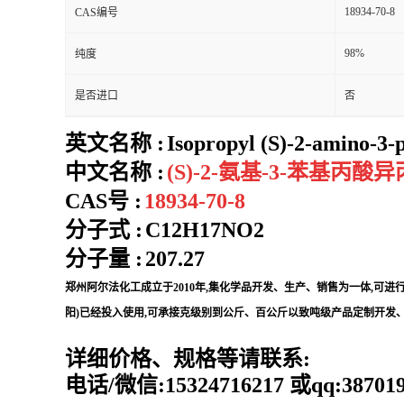
18934-70-8
CAS编号
98%
纯度
是否进口
否
英文名称 :
Isopropyl (S)-2-amino-3
中文名称 :
(S)-2-氨基-3-苯基丙酸
CAS号 :
18934-70-8
分子式 :
C12H17NO2
分子量 :
207.27
郑州阿尔法化工成立于2010年,集化学品开发、生产、销售为一体,可
阳)已经投入使用,可承接克级别到公斤、百公斤以致吨级产品定制开发、
详细价格、规格等请联系:
电话/微信:15324716217 或qq:387