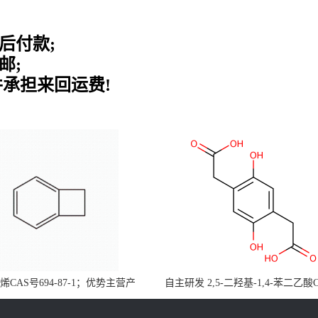
后付款;
邮;
并承担来回运费!
CAS号694-87-1；优势主营产
自主研发 2,5-二羟基-1,4-苯二乙酸
，现货直发，大小包装均可
5488-16-4；公斤级现货优势供应