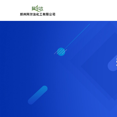
公
司
首
页
公
司
介
绍