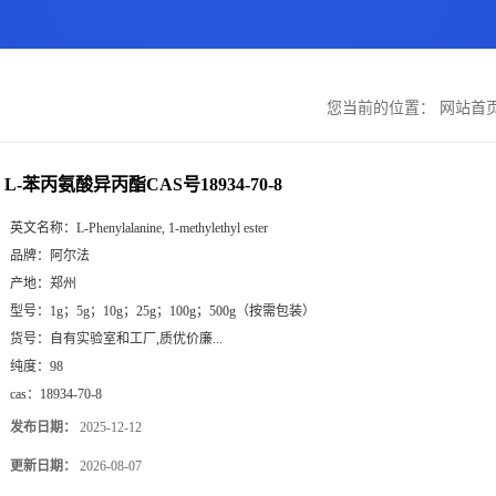
您当前的位置：
网站首
L-苯丙氨酸异丙酯CAS号18934-70-8
英文名称：
L-Phenylalanine, 1-methylethyl ester
品牌：
阿尔法
产地：
郑州
型号：
1g；5g；10g；25g；100g；500g（按需包装）
货号：
自有实验室和工厂,质优价廉...
纯度：
98
cas：
18934-70-8
发布日期：
2025-12-12
更新日期：
2026-08-07