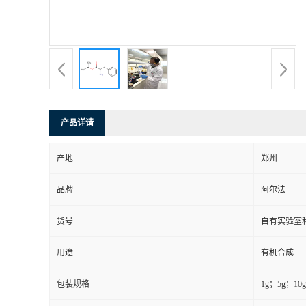
系
方
式
产品详请
在
产地
郑州
线
品牌
阿尔法
留
货号
自有实验室和
言
用途
有机合成
包装规格
1g；5g；1