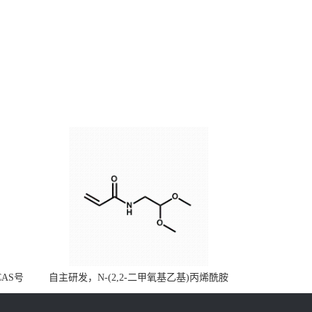
CAS号
自主研发，N-(2,2-二甲氧基乙基)丙烯酰胺
，质量保
CAS号49707-23-5；丙烯酰胺类单体优势供