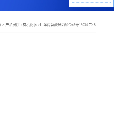
页
>
产品展厅
>
有机化学
>
L-苯丙氨酸异丙酯CAS号18934-70-8