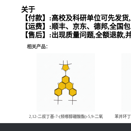
关于
【付款】:高校及科研单位可先发货,
【运费】:顺丰、京东、德邦,全国包
【售后】:出现质量问题,全额退款,
相关产品：
2,12-二叔丁基-7-(频哪醇硼酸酯)-5,9-二氧
苯并环丁烯
杂-13b-硼萘并[3,2,1-de]蒽CAS号2648896-
品