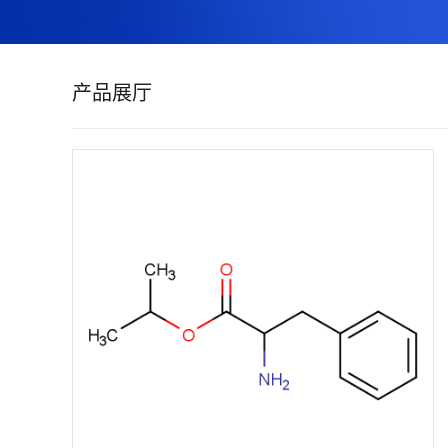
证
书
产品展厅
荣
誉
产
品
展
厅
联