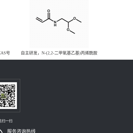
CAS号
自主研发，N-(2,2-二甲氧基乙基)丙烯酰胺
，质量保
CAS号49707-23-5；丙烯酰胺类单体优势供
级可供应
应，公斤级现货，质量保障，量多优惠，欢
迎咨询！
信扫一扫
服务咨询热线