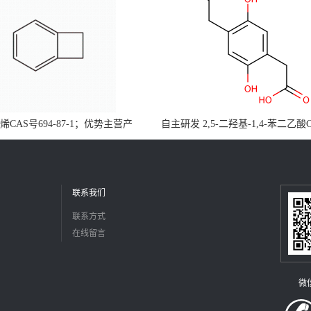
CAS号694-87-1；优势主营产
自主研发 2,5-二羟基-1,4-苯二乙酸
，现货直发，大小包装均可
5488-16-4；公斤级现货优势供应
障，价格优惠，欢迎咨询！百公斤
联系我们
联系方式
在线留言
微