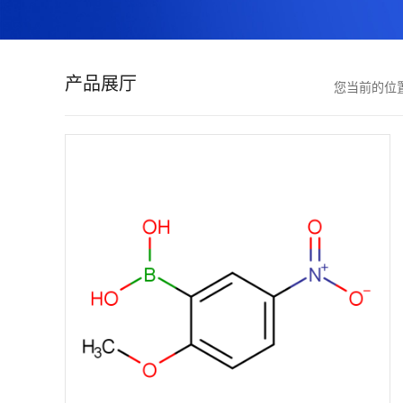
证
书
产品展厅
您当前的位
荣
誉
产
品
展
厅
联