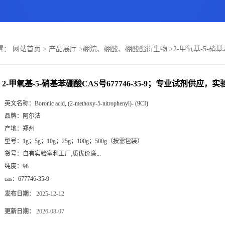
置：
网站首页
>
产品展厅
>
硼烷、硼酸、硼酸酯衍生物
>
2-甲氧基-5-硝
2-甲氧基-5-硝基苯硼酸CAS号677746-35-9；专业试剂供应
英文名称：
Boronic acid, (2-methoxy-5-nitrophenyl)- (9CI)
品牌：
阿尔法
产地：
郑州
型号：
1g；5g；10g；25g；100g；500g（按需包装）
货号：
自有实验室和工厂,质优价廉...
纯度：
98
cas：
677746-35-9
发布日期：
2025-12-12
更新日期：
2026-08-07