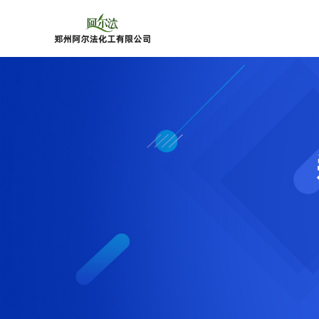
公
司
首
页
公
司
介
绍