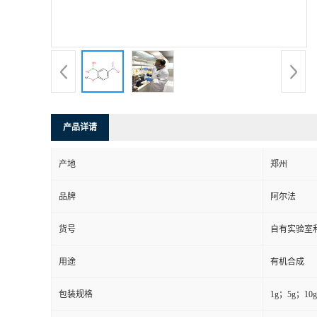
系
方
式
产品详请
在
产地
郑州
线
品牌
阿尔法
留
货号
自有实验室和
言
用途
有机合成
包装规格
1g；5g；1