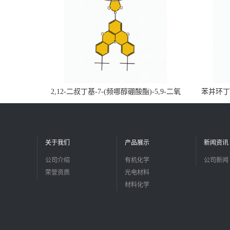
2,12-二叔丁基-7-(频哪醇硼酸酯)-5,9-二氧
苯并环丁烯
杂-13b-硼萘并[3,2,1-de]蒽CAS号2648896-
品
28-8；优势供应，可按需分装，实验室现货
直发
关于我们
产品展示
新闻资讯
公司介绍
有机化学
公司新闻
荣誉资质
光电材料
材料化学