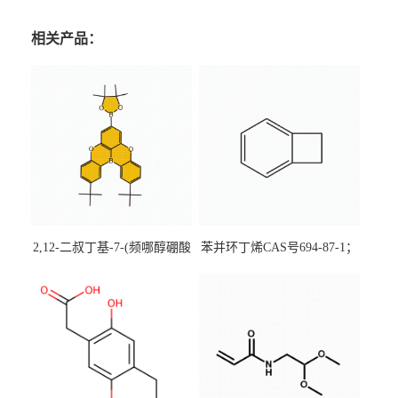
相关产品：
2,12-二叔丁基-7-(频哪醇硼酸
苯并环丁烯CAS号694-87-1；
酯)-5,9-二氧杂-13b-硼萘并
优势主营产品，现货直发，
[3,2,1-de]蒽CAS号2648896-
大小包装均可
28-8；优势供应，可按需分
装，实验室现货直发