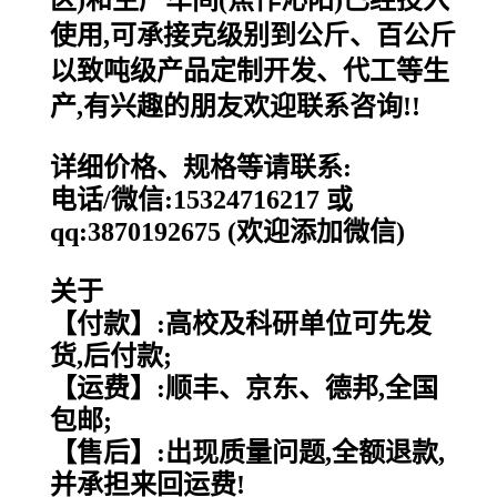
区)和生产车间(焦作沁阳)已经投入
使用,可承接克级别到公斤、百公斤
以致吨级产品定制开发、代工等生
产,有兴趣的朋友欢迎联系咨询!!
详细价格、规格等请联系:
电话/微信:15324716217 或
qq:3870192675 (欢迎添加微信)
关于
【付款】:高校及科研单位可先发
货,后付款;
【运费】:顺丰、京东、德邦,全国
包邮;
【售后】:出现质量问题,全额退款,
并承担来回运费!