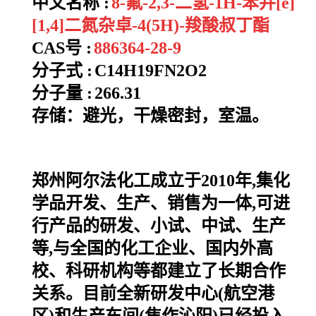
中文名称 :
8-氟-2,3-二氢-1H-苯并[e]
[1,4]二氮杂卓-4(5H)-羧酸叔丁酯
CAS号 :
886364-28-9
分子式 :
C14H19FN2O2
分子量 :
266.31
存储：避光，干燥密封，室温。
郑州阿尔法化工成立于2010年,集化
学品开发、生产、销售为一体,可进
行产品的研发、小试、中试、生产
等,与全国的化工企业、国内外高
校、科研机构等都建立了长期合作
关系。目前全新研发中心(航空港