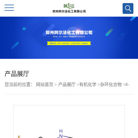
公
司
首
页
产品展厅
您当前的位置：
网站首页
>
产品展厅
>
有机化学
>
杂环化合物
>
8-
公
氟-2,3-二氢-1H-苯并[e][1,4]二氮杂卓-4(5H)-羧酸叔丁酯CAS号
司
886364-28-9
介
绍