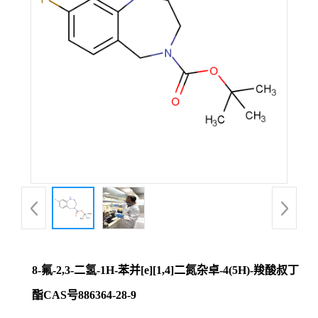
证
书
荣
誉
产
品
展
8-氟-2,3-二氢-1H-苯并[e][1,4]二氮杂卓-4(5H)-羧酸叔丁
厅
酯CAS号886364-28-9
联