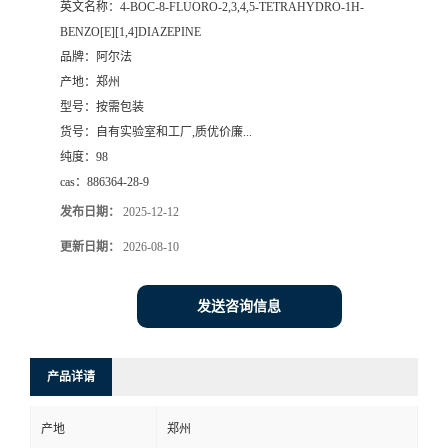
英文名称：
4-BOC-8-FLUORO-2,3,4,5-TETRAHYDRO-1H-
BENZO[E][1,4]DIAZEPINE
系
品牌：
阿尔法
产地：
郑州
方
型号：
按需包装
货号：
自有实验室和工厂,质优价廉...
式
纯度：
98
cas：
886364-28-9
在
发布日期：
2025-12-12
线
更新日期：
2026-08-10
留
发送咨询信息
言
产品详请
产地
郑州