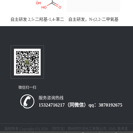
自主研发 2,5-二羟基-1,4-苯二
自主研发，N-(2,2-二甲氧基
乙酸CAS号5488-16-4；公斤
乙基)丙烯酰胺CAS号49707-
级现货优势供应，质量保
23-5；丙烯酰胺类单体优势供
障，价格优惠，欢迎咨询！
应，公斤级现货，质量保
百公斤级可供应
障，量多优惠，欢迎咨询！
微信扫一扫
服务咨询热线
15324716217（同微信）qq：3870192675
版权所有 Copyright (©) 2026
（阿尔法）郑州阿尔法化工有限公司
XML
技术支